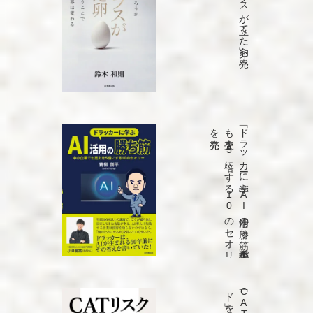
「コロンブスが立てた卵」を発売
発売
「ド
ラ
ッ
カ
ーに
学ぶ
A
I
活用の
勝ち
筋
中小企業で
も
売上を
5
倍に
す
る
1
0
の
セ
オ
リ
ー」
を
発売