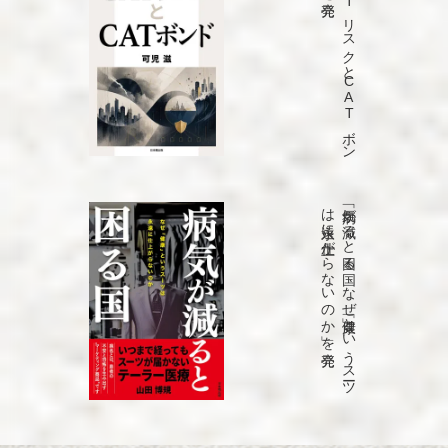
「C
A
T
リ
ス
ク
と
C
A
T
ボ
ン
ド
」を
発売
「病気が
減る
と
困る
国
な
ぜ
「健康」と
い
う
ス
ーツ
は
永遠に
仕上が
ら
な
い
の
か
」を