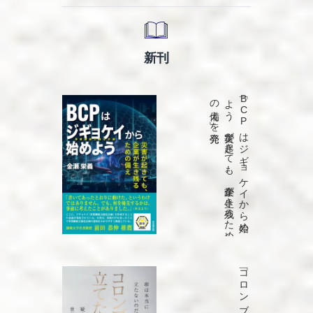
新刊
発売
「B
C
P
は
ジ
ギ
ョ
ケ
イ
か
ら
始め
よ
う
災害が
起き
て
も
、
企業が
生き
残る
た
め
の
備え
」を