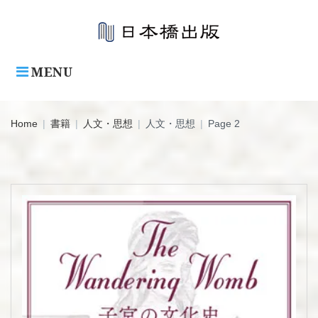
Skip
to
content
MENU
Home
|
書籍
|
人文・思想
|
人文・思想
|
Page 2
カ
テ
ゴ
リ:
人
文・
思