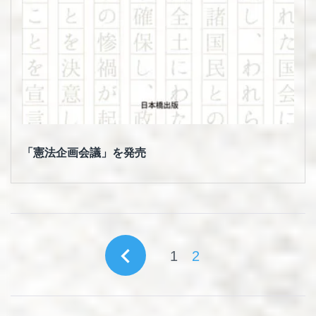
「憲法企画会議」を発売
投
navigate_before
1
2
稿
の
ペ