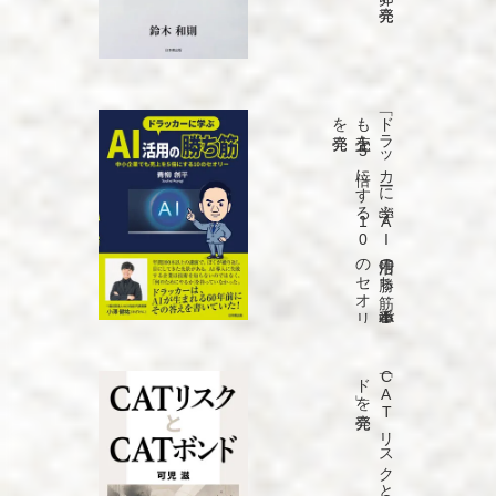
発売
「ド
ラ
ッ
カ
ーに
学ぶ
A
I
活用の
勝ち
筋
中小企業で
も
売上を
5
倍に
す
る
1
0
の
セ
オ
リ
ー」
を
発売
「C
A
T
リ
ス
ク
と
C
A
T
ボ
ン
ド
」を