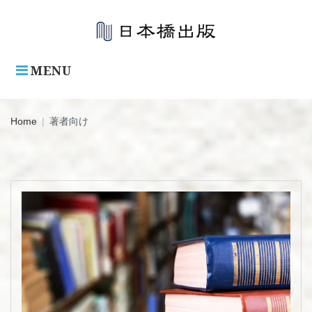
Skip
to
content
MENU
Home
|
著者向け
カ
テ
ゴ
リ
ー:
著
者