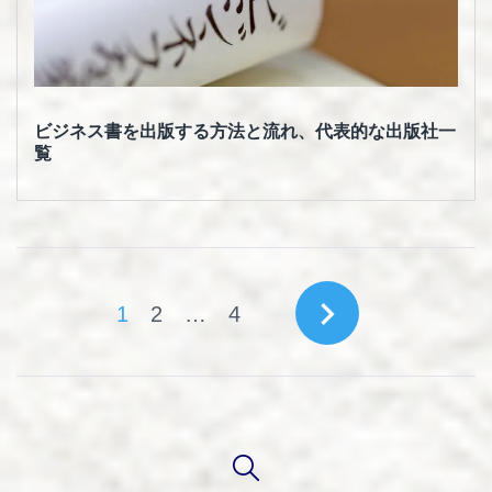
ビジネス書を出版する方法と流れ、代表的な出版社一
覧
投
navigate_next
1
2
…
4
稿
の
ペ
ー
ジ
送