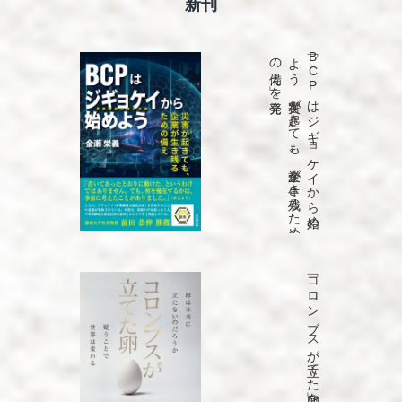
新刊
発売
「B
C
P
は
ジ
ギ
ョ
ケ
イ
か
ら
始め
よ
う
災害が
起き
て
も
、
企業が
生き
残る
た
め
の
備え
」を
「コロンブスが立てた卵」を発売