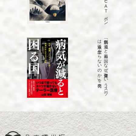
発売
「病気が
減る
と
困る
国
な
ぜ
「健康」と
い
う
ス
ーツ
は
永遠に
仕上が
ら
な
い
の
か
」を