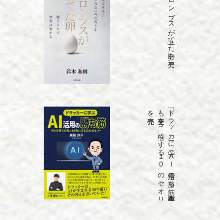
「コロンブスが立てた卵」を発売
発売
「ド
ラ
ッ
カ
ーに
学ぶ
A
I
活用の
勝ち
筋
中小企業で
も
売上を
5
倍に
す
る
1
0
の
セ
オ
リ
ー」
を