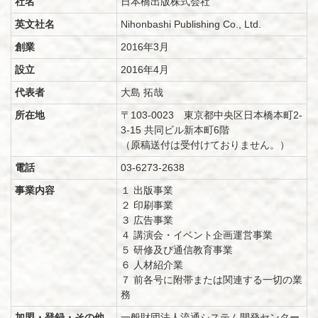
社名
日本橋出版株式会社
英文社名
Nihonbashi Publishing Co., Ltd.
創業
2016年3月
設立
2016年4月
代表者
大島 拓哉
所在地
〒103-0023 東京都中央区日本橋本町2-
3-15 共同ビル新本町6階
（原稿送付は受付けておりません。）
電話
03-6273-2638
事業内容
１ 出版事業
２ 印刷事業
３ 広告事業
４ 講演会・イベント企画運営事業
５ 研修及び通信教育事業
６ 人材紹介業
７ 前各号に附帯または関連する一切の業
務
加盟・登録・その他
一般財団法人流通システム開発センター