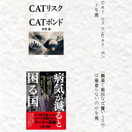
発売
「C
A
T
リ
ス
ク
と
C
A
T
ボ
ン
ド
」を
発売
「病気が
減る
と
困る
国
な
ぜ
「健康」と
い
う
ス
ーツ
は
永遠に
仕上が
ら
な
い
の
か
」を