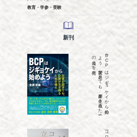
教育・学参・受験
新刊
発売
「B
C
P
は
ジ
ギ
ョ
ケ
イ
か
ら
始め
よ
う
災害が
起き
て
も
、
企業が
生き
残る
た
め
の
備え
」を