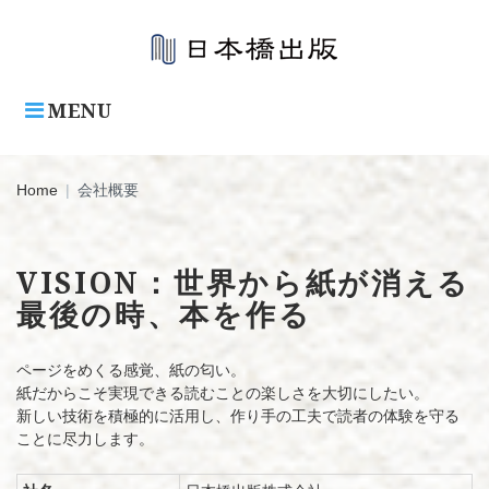
Skip
to
content
MENU
Home
|
会社概要
会
VISION：世界から紙が消える
最後の時、本を作る
社
概
ページをめくる感覚、紙の匂い。
要
紙だからこそ実現できる読むことの楽しさを大切にしたい。
新しい技術を積極的に活用し、作り手の工夫で読者の体験を守る
ことに尽力します。