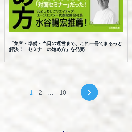
「集客・準備・当日の運営まで、これ一冊でまるっと
解決！ セミナーの始め方」を発売
投
navigate_next
1
2
…
10
稿
の
ペ
ー
ジ