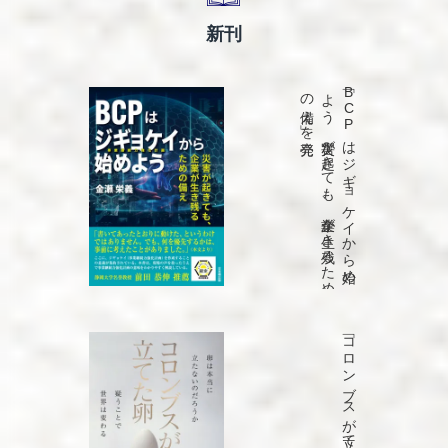
新刊
発売
「B
C
P
は
ジ
ギ
ョ
ケ
イ
か
ら
始め
よ
う
災害が
起き
て
も
、
企業が
生き
残る
た
め
の
備え
」を
「コロンブスが立てた卵」を発売