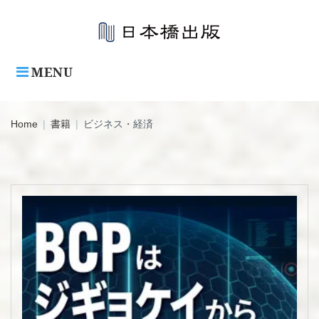
Skip
to
content
MENU
Home
|
書籍
|
ビジネス・経済
カ
テ
ゴ
リ:
ビ
ジ
ネ