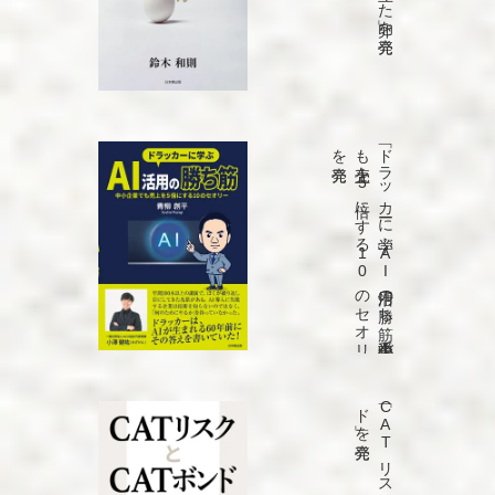
発売
「ド
ラ
ッ
カ
ーに
学ぶ
A
I
活用の
勝ち
筋
中小企業で
も
売上を
5
倍に
す
る
1
0
の
セ
オ
リ
ー」
を
発売