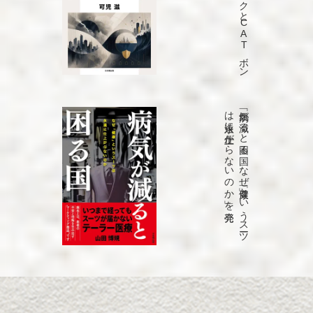
「C
A
T
リ
ス
ク
と
C
A
T
ボ
ン
ド
」を
発売
「病気が
減る
と
困る
国
な
ぜ
「健康」と
い
う
ス
ーツ
は
永遠に
仕上が
ら
な
い
の
か
」を