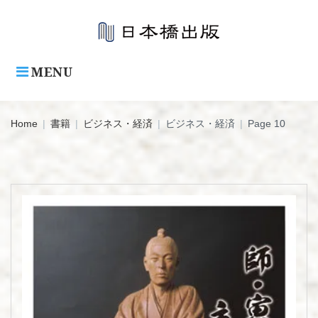
Skip
to
content
MENU
Home
|
書籍
|
ビジネス・経済
|
ビジネス・経済
|
Page 10
カ
テ
ゴ
リ:
ビ
ジ
ネ