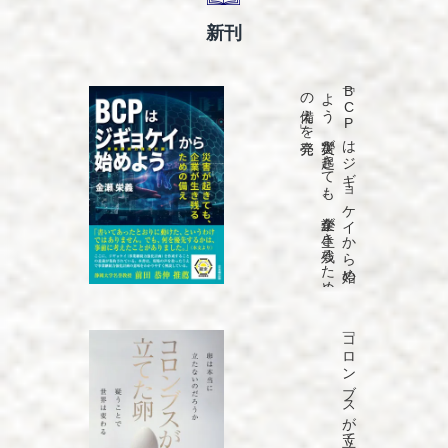
新刊
発売
「B
C
P
は
ジ
ギ
ョ
ケ
イ
か
ら
始め
よ
う
災害が
起き
て
も
、
企業が
生き
残る
た
め
の
備え
」を
「コロンブスが立てた卵」を発売