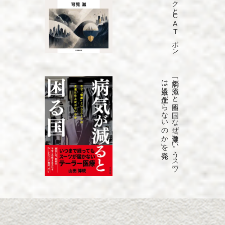
「C
A
T
リ
ス
ク
と
C
A
T
ボ
ン
ド
」を
発売
「病気が
減る
と
困る
国
な
ぜ
「健康」と
い
う
ス
ーツ
は
永遠に
仕上が
ら
な
い
の
か
」を