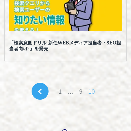
「検索意図ドリル-新任WEBメディア担当者・SEO担
当者向け-」を発売
投
navigate_before
1
…
9
10
稿
の
ペ
ー
ジ