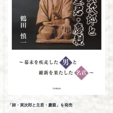
ス・
経
済
「師・寅次郎と主君・慶親」を発売