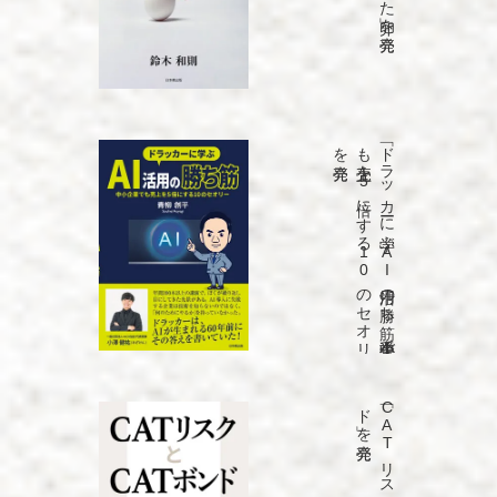
発売
「ド
ラ
ッ
カ
ーに
学ぶ
A
I
活用の
勝ち
筋
中小企業で
も
売上を
5
倍に
す
る
1
0
の
セ
オ
リ
ー」
を
発売