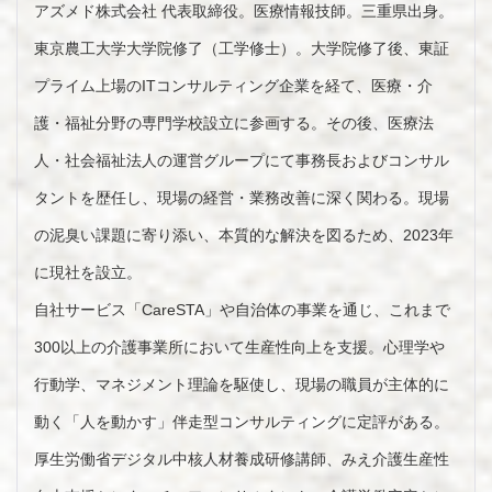
アズメド株式会社 代表取締役。医療情報技師。三重県出身。
東京農工大学大学院修了（工学修士）。大学院修了後、東証
プライム上場のITコンサルティング企業を経て、医療・介
護・福祉分野の専門学校設立に参画する。その後、医療法
人・社会福祉法人の運営グループにて事務長およびコンサル
タントを歴任し、現場の経営・業務改善に深く関わる。現場
の泥臭い課題に寄り添い、本質的な解決を図るため、2023年
に現社を設立。
自社サービス「CareSTA」や自治体の事業を通じ、これまで
300以上の介護事業所において生産性向上を支援。心理学や
行動学、マネジメント理論を駆使し、現場の職員が主体的に
動く「人を動かす」伴走型コンサルティングに定評がある。
厚生労働省デジタル中核人材養成研修講師、みえ介護生産性