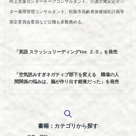
向上支援センターチーフコンサルタント、介護労働安定セン
ター雇用管理コンサルタント、松阪市高齢者保健福祉計画等
策定委員会委員など公職も多数務める。
投
稿
「英語 スラッシュリーディング
Ver.
２.０」を発売
ナ
ビ
ゲ
「空気読みすぎネガティブ部下を変える 職場の人
ー
間関係の悩みは、脳が作り出す錯覚だった」を発売
シ
ョ
ン
書籍：カテゴリから探す