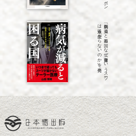
発売
「病気が
減る
と
困る
国
な
ぜ
「健康」と
い
う
ス
ーツ
は
永遠に
仕上が
ら
な
い
の
か
」を