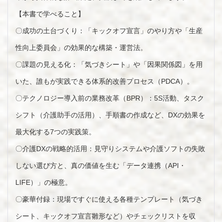
【本書で学べること】
〇成功の土台づくり：「キックオフ宣言」のやり方や「生産
性向上委員会」の効果的な構築・運営法。
〇課題の見える化：「気づきシート」や「因果関係図」を用
いた、誰もが実践できる体系的改善プロセス（PDCA）。
〇テクノロジー導入前の業務改革（BPR）：5S活動、タスク
シフト（介護助手の活用）、手順書の作成など、DXの効果を
最大化する7つの実践策。
〇介護DXの戦略的活用：見守りシステムや介護ソフトの失敗
しない選び方と、真の価値を生む「データ連携（API・
LIFE）」の極意。
〇豪華付録：現場ですぐに使える各種テンプレート（気づき
シート、キックオフ宣言雛形など）やチェックリストを収