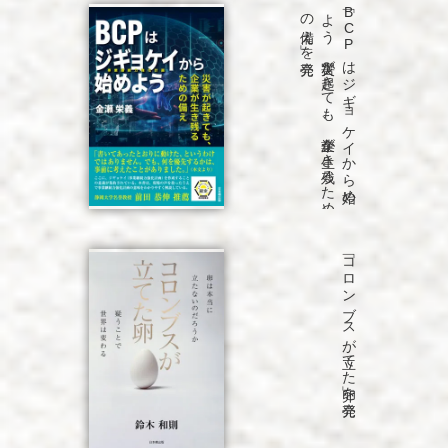
発売
「B
C
P
は
ジ
ギ
ョ
ケ
イ
か
ら
始め
よ
う
災害が
起き
て
も
、
企業が
生き
残る
た
め
の
備え
」を
「コロンブスが立てた卵」を発売