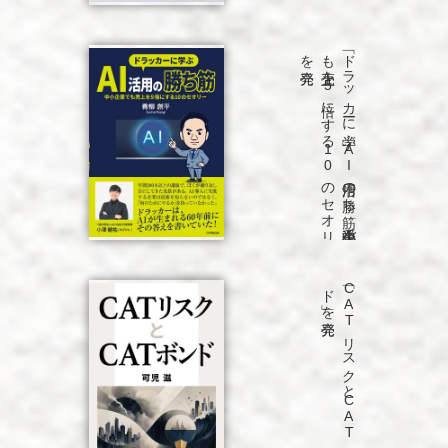
発売
「ド
ラ
ッ
カ
ーに
学ぶ
A
I
活用の
勝ち
筋
中小企業で
も
売上を
5
倍に
す
る
1
0
の
セ
オ
リ
ー」
を
発売
「C
A
T
リ
ス
ク
と
C
A
T
ボ
ン
ド
」を