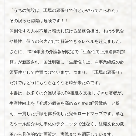
「うちの施設は、現場の頑張りで何とかやってこられた」
その誤った認識は危険です！！
深刻化する人材不足と増大し続ける業務負担は、もはや気合
や根性、個々の努力だけで解決できるレベルを超えました。
さらに、2024年度の介護報酬改定で「生産性向上推進体制加
算」が新設され、国は明確に「生産性向上」を事業継続の必
須要件として位置づけています。つまり、「現場の頑張り」
だけではどうにもならなくなる時が来たのです。
本書は、数多くの介護現場のDX推進を支援してきた著者が、
生産性向上を「介護の価値を高めるための経営戦略」と捉
え、一貫した手順を体系化した完全ロードマップです。単な
るツール紹介や効率化のテクニックではなく、組織文化の変
革から具体的な計画策定、実践までを網羅しています。