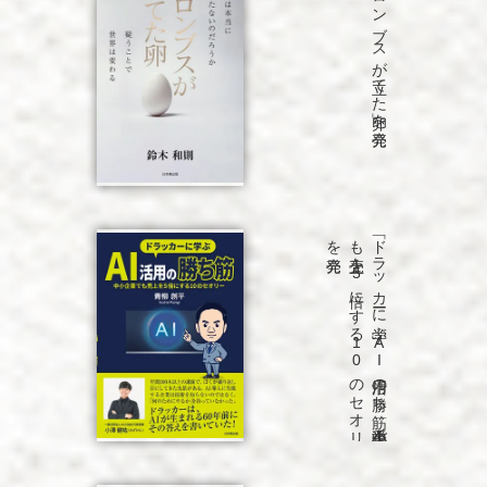
「コロンブスが立てた卵」を発売
発売
「ド
ラ
ッ
カ
ーに
学ぶ
A
I
活用の
勝ち
筋
中小企業で
も
売上を
5
倍に
す
る
1
0
の
セ
オ
リ
ー」
を