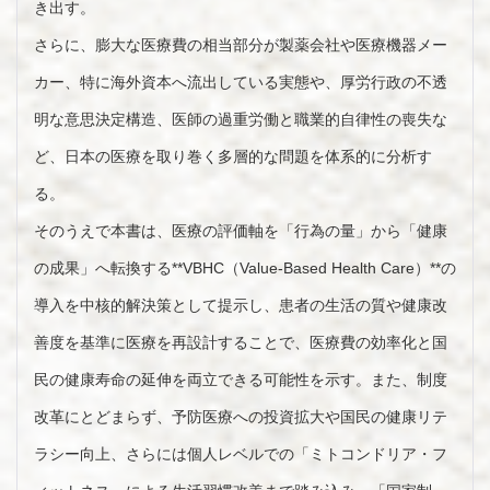
き出す。
さらに、膨大な医療費の相当部分が製薬会社や医療機器メー
カー、特に海外資本へ流出している実態や、厚労行政の不透
明な意思決定構造、医師の過重労働と職業的自律性の喪失な
ど、日本の医療を取り巻く多層的な問題を体系的に分析す
る。
そのうえで本書は、医療の評価軸を「行為の量」から「健康
の成果」へ転換する**VBHC（Value-Based Health Care）**の
導入を中核的解決策として提示し、患者の生活の質や健康改
善度を基準に医療を再設計することで、医療費の効率化と国
民の健康寿命の延伸を両立できる可能性を示す。また、制度
改革にとどまらず、予防医療への投資拡大や国民の健康リテ
ラシー向上、さらには個人レベルでの「ミトコンドリア・フ