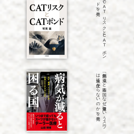
発売
「C
A
T
リ
ス
ク
と
C
A
T
ボ
ン
ド
」を
発売
「病気が
減る
と
困る
国
な
ぜ
「健康」と
い
う
ス
ーツ
は
永遠に
仕上が
ら
な
い
の
か
」を