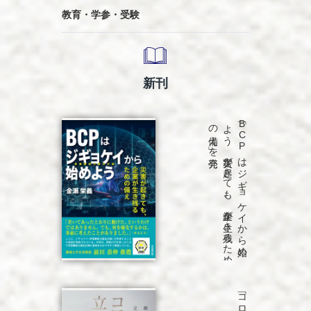
教育・学参・受験
新刊
発売
「B
C
P
は
ジ
ギ
ョ
ケ
イ
か
ら
始め
よ
う
災害が
起き
て
も
、
企業が
生き
残る
た
め
の
備え
」を