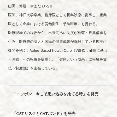
山田 博規（やまだ ひろき）
医師。神戸大学卒業。臨床医として長年診療に従事し、産業
医として企業における労働衛生・予防医療にも携わる。
医療現場での経験から、出来高払い制度が検査・投薬偏重を
生み、医療費の増大と国民の健康成果が乖離している現実に
疑問を抱く。Value-Based Health Care（VBHC：価値に基づ
く医療）への転換を提唱し、「健康という成果」に報酬を支
払う制度設計を主張している。
投
稿
「ニッポン、今こそ思い込みを捨てる時」を発売
ナ
ビ
ゲ
「CATリスクとCATボンド」を発売