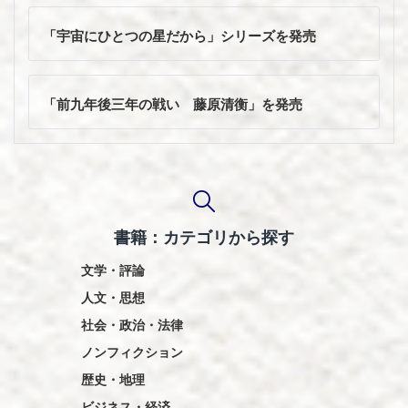
投
稿
「宇宙にひとつの星だから」シリーズを発売
ナ
ビ
ゲ
「前九年後三年の戦い 藤原清衡」を発売
ー
シ
ョ
ン
書籍：カテゴリから探す
文学・評論
人文・思想
社会・政治・法律
ノンフィクション
歴史・地理
ビジネス・経済