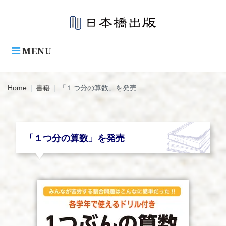
Skip
to
content
MENU
Home
|
書籍
|
「１つ分の算数」を発売
「１つ分の算数」を発売