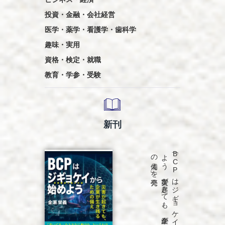
投資・金融・会社経営
医学・薬学・看護学・歯科学
趣味・実用
資格・検定・就職
教育・学参・受験
新刊
発売
「B
C
P
は
ジ
ギ
ョ
ケ
イ
か
ら
始め
よ
う
災害が
起き
て
も
、
企業が
生き
残る
た
め
の
備え
」を