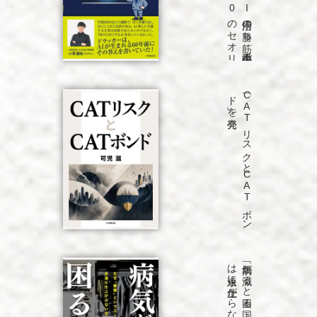
発売
「C
A
T
リ
ス
ク
と
C
A
T
ボ
ン
ド
」を
発売