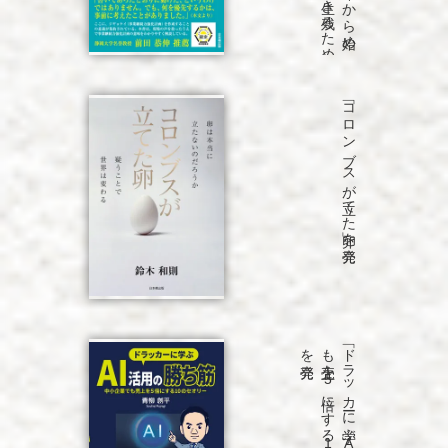
「コロンブスが立てた卵」を発売
発売
「ド
ラ
ッ
カ
ーに
学ぶ
A
I
活用の
勝ち
筋
中小企業で
も
売上を
5
倍に
す
る
1
0
の
セ
オ
リ
ー」
を