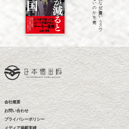
「病気が
減る
と
困る
国
な
ぜ
「健康」と
い
う
ス
ーツ
は
永遠に
仕上が
ら
な
い
の
か
」を
会社概要
お問い合わせ
プライバシーポリシー
メディア掲載実績