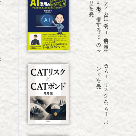
発売
「ド
ラ
ッ
カ
ーに
学ぶ
A
I
活用の
勝ち
筋
中小企業
で
も
売上を
5
倍に
す
る
1
0
の
セ
オ
リ
ー」を
―
導
が
発売
「C
A
T
リ
ス
ク
と
C
A
T
ボ
ン
ド
」を
に