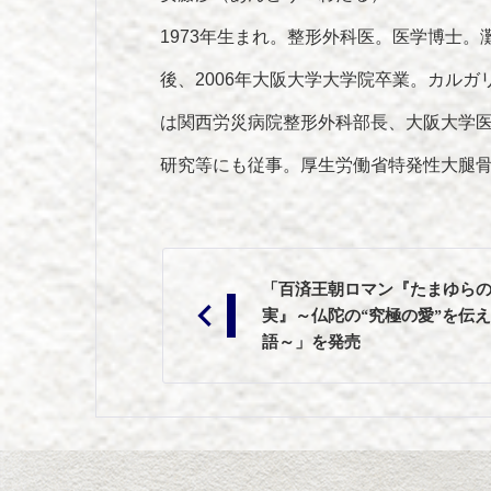
1973年生まれ。整形外科医。医学博士。
後、2006年大阪大学大学院卒業。カル
は関西労災病院整形外科部長、大阪大学
研究等にも従事。厚生労働省特発性大腿
投
「百済王朝ロマン『たまゆら
稿
実』～仏陀の“究極の愛”を伝
ナ
語～」を発売
ビ
ゲ
ー
シ