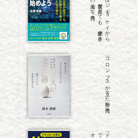
「B
C
P
は
ジ
ギ
ョ
ケ
イ
か
ら
始
め
よ
う
災害が
起き
て
も
、
企業が
生き
残
る
た
め
の
備え
」を
「コロンブスが立てた卵」を発売
っ
れ