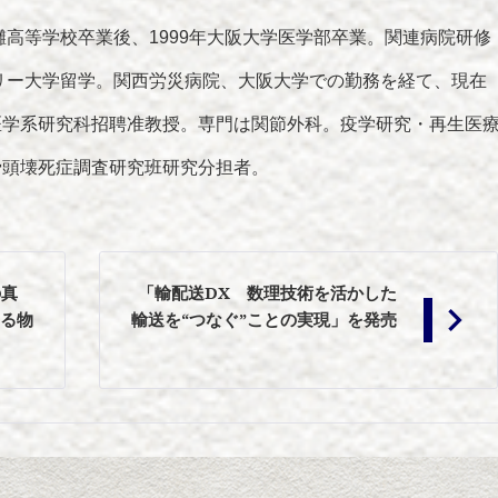
灘高等学校卒業後、1999年大阪大学医学部卒業。関連病院研修
ガリー大学留学。関西労災病院、大阪大学での勤務を経て、現在
医学系研究科招聘准教授。専門は関節外科。疫学研究・再生医
骨頭壊死症調査研究班研究分担者。
の真
「輸配送DX 数理技術を活かした
える物
輸送を“つなぐ”ことの実現」を発売