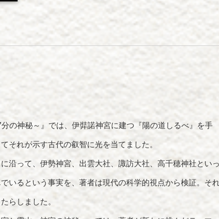
47分の神秘～』では、伊弉諾神宮に建つ『陽の道しるべ』を手
してそれが示す古代の叡智に光を当てました。
目に沿って、伊勢神宮、出雲大社、諏訪大社、高千穂神社とい
んでいるという事実を、著者は現代の科学的視点から検証。そ
もたらしました。