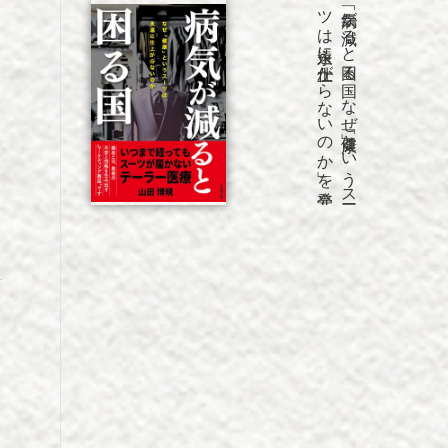
発売
「病気が
減る
と
困る
国
な
ぜ
「健康」と
い
う
ス
ー
ツ
は
永遠に
仕上が
ら
な
い
の
か
」を