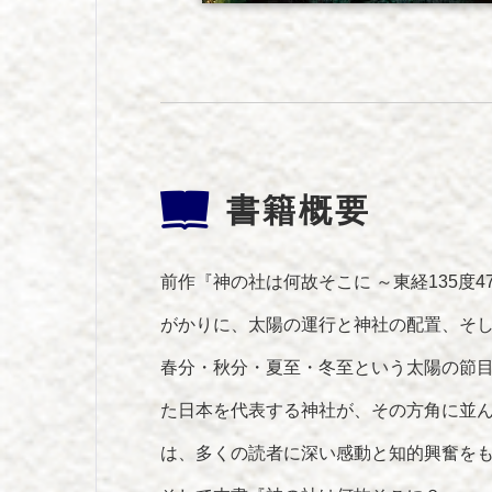
書籍概要
前作『神の社は何故そこに ～東経135度
がかりに、太陽の運行と神社の配置、そ
春分・秋分・夏至・冬至という太陽の節
た日本を代表する神社が、その方角に並
は、多くの読者に深い感動と知的興奮を