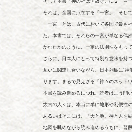
そして本書『神の社は何故そこに２ ～
それは、全国に点在する「一宮」、そし
「一宮」とは、古代において各国で最も
た。本書では、それらの一宮が単なる偶
かれたかのように、一定の法則性をもっ
さらに、日本人にとって特別な意味を持
互いに関連し合いながら、日本列島に“神
ります。まるで見えざる「神々のネット
本書を読み進めるにつれ、読者はこう問
太古の人々は、本当に単に地形や利便性
あるいはそこには、『天と地、神と人を結
地図を眺めながら読み進めるうちに、普