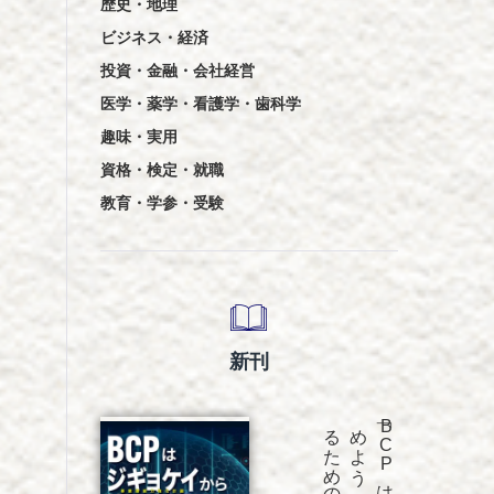
歴史・地理
ビジネス・経済
投資・金融・会社経営
医学・薬学・看護学・歯科学
趣味・実用
資格・検定・就職
教育・学参・受験
新刊
発売