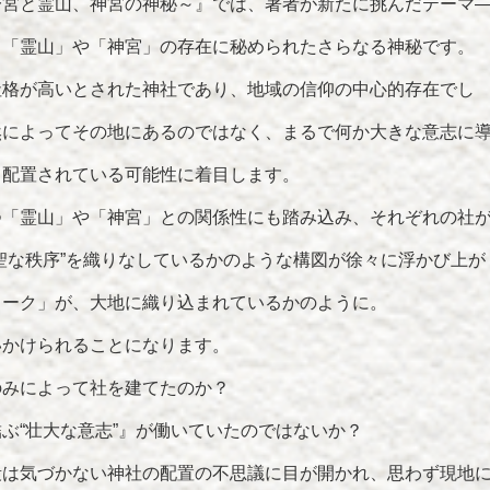
一宮と霊山、神宮の神秘～』では、著者が新たに挑んだテーマ
て「霊山」や「神宮」の存在に秘められたさらなる神秘です。
社格が高いとされた神社であり、地域の信仰の中心的存在でし
然によってその地にあるのではなく、まるで何か大きな意志に
て配置されている可能性に着目します。
つ「霊山」や「神宮」との関係性にも踏み込み、それぞれの社
聖な秩序”を織りなしているかのような構図が徐々に浮かび上が
ワーク」が、大地に織り込まれているかのように。
いかけられることになります。
のみによって社を建てたのか？
ぶ“壮大な意志”』が働いていたのではないか？
段は気づかない神社の配置の不思議に目が開かれ、思わず現地