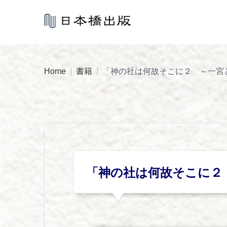
Skip
to
content
Home
|
書籍
|
「神の社は何故そこに２ ～一宮
「神の社は何故そこに２