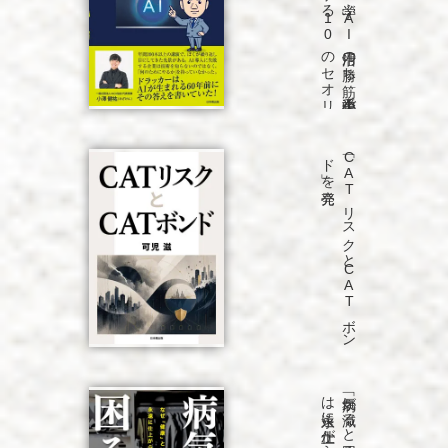
「ド
ラ
ッ
カ
ーに
学ぶ
A
I
活用の
勝ち
筋
中小企業で
も
売上を
5
倍に
す
る
1
0
の
セ
オ
リ
ー」
を
発売
「C
A
T
リ
ス
ク
と
C
A
T
ボ
ン
ド
」を