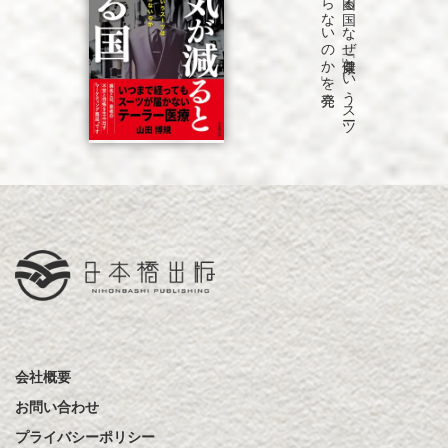
発売
「病気が
減る
と
困る
国
な
ぜ
「健康」と
い
う
ス
ーツ
は
永遠に
仕上が
ら
な
い
の
か
」を
会社概要
お問い合わせ
プライバシーポリシー