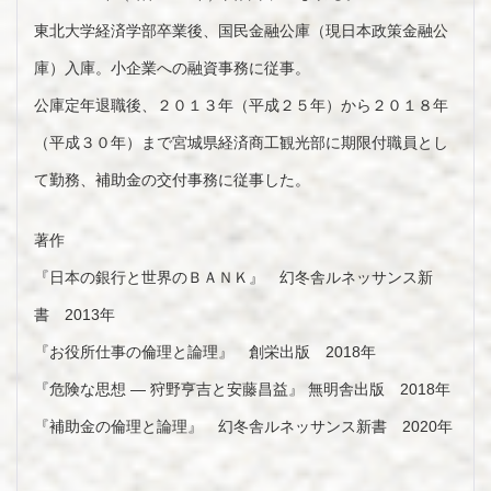
東北大学経済学部卒業後、国民金融公庫（現日本政策金融公
庫）入庫。小企業への融資事務に従事。
公庫定年退職後、２０１３年（平成２５年）から２０１８年
（平成３０年）まで宮城県経済商工観光部に期限付職員とし
て勤務、補助金の交付事務に従事した。
著作
『日本の銀行と世界のＢＡＮＫ』 幻冬舎ルネッサンス新
書 2013年
『お役所仕事の倫理と論理』 創栄出版 2018年
『危険な思想 ― 狩野亨吉と安藤昌益』 無明舎出版 2018年
『補助金の倫理と論理』 幻冬舎ルネッサンス新書 2020年