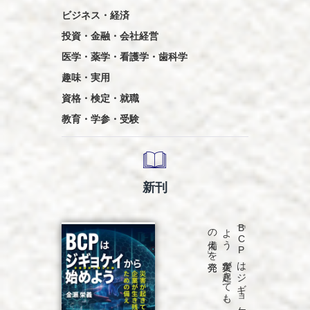
ビジネス・経済
投資・金融・会社経営
医学・薬学・看護学・歯科学
趣味・実用
資格・検定・就職
教育・学参・受験
新刊
発売
「B
C
P
は
ジ
ギ
ョ
ケ
イ
か
ら
始め
よ
う
災害が
起き
て
も
、
企業が
生き
残る
た
め
の
備え
」を