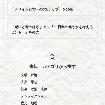
投
稿
「デザイン経営への7ステップ」を発売
ナ
ビ
ゲ
「老いと寿のはざまで ―人生百年の健やかを考える
ー
ヒント―」を発売
シ
ョ
ン
書籍：カテゴリから探す
文学・評論
人文・思想
社会・政治・法律
ノンフィクション
歴史・地理