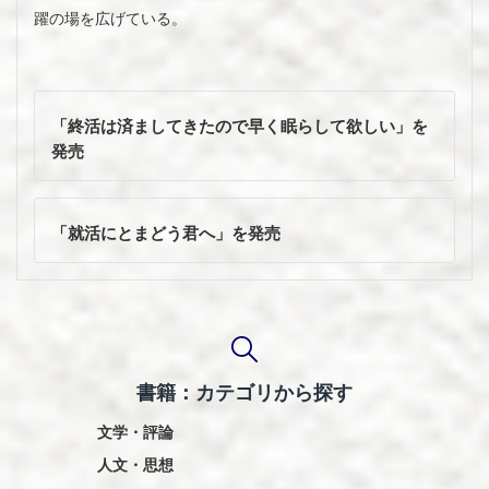
躍の場を広げている。
投
稿
「終活は済ましてきたので早く眠らして欲しい」を
ナ
発売
ビ
ゲ
ー
「就活にとまどう君へ」を発売
シ
ョ
ン
書籍：カテゴリから探す
文学・評論
人文・思想