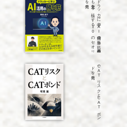
「ド
ラ
ッ
カ
ーに
学ぶ
A
I
活用の
勝ち
筋
中小企業で
も
売上を
5
倍に
す
る
1
0
の
セ
オ
リ
ー」
を
発売
「C
A
T
リ
ス
ク
と
C
A
T
ボ
ン
ド
」を