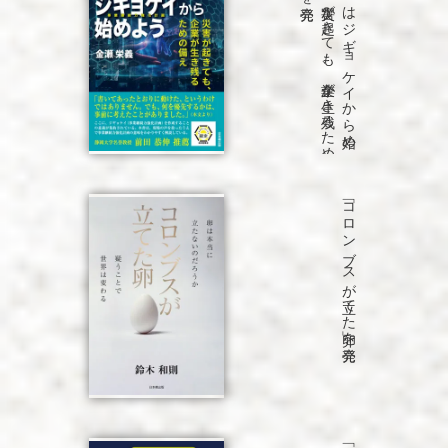
「B
C
P
は
ジ
ギ
ョ
ケ
イ
か
ら
始め
よ
う
災害が
起き
て
も
、
企業が
生き
残る
た
め
の
備え
」を
「コロンブスが立てた卵」を発売
発売