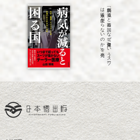
発売
「病気が
減る
と
困る
国
な
ぜ
「健康」と
い
う
ス
ーツ
は
永遠に
仕上が
ら
な
い
の
か
」を