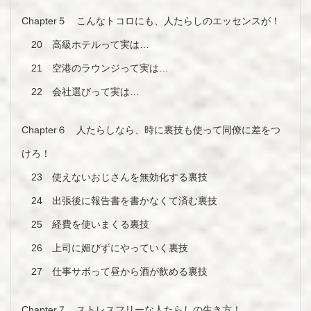
Chapter５ こんなトコロにも、人たらしのエッセンスが！
20 高級ホテルって実は…
21 空港のラウンジって実は…
22 会社選びって実は…
Chapter６ 人たらしなら、時に裏技も使って同僚に差をつ
けろ！
23 使えないおじさんを無効化する裏技
24 出張後に報告書を書かなくて済む裏技
25 経費を使いまくる裏技
26 上司に媚びずにやっていく裏技
27 仕事サボって昼から酒が飲める裏技
Chapter７ ストレスフリーな人たらしの生き方！