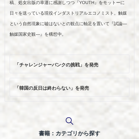
稿、処女出版の幸運に感謝しつつ『YOUTH』をモットーに
日々を送っている現役インダストリアルエコノミスト。触媒
という自然現象に嘘はないとの観点に軸足を置いて『試論―
触媒国家史観―』を構想中。
投
稿
「チャレンジャーバンクの挑戦」を発売
ナ
ビ
ゲ
「韓国の反日は終わらない」を発売
ー
シ
ョ
ン
書籍：カテゴリから探す