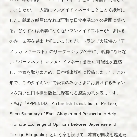
いましたが、「人類はマンメイドマネーをことごとく紙屑に
した。紙幣が紙屑になれば平和な日常生活はその瞬間に壊れ
る。どうすれば紙屑にならないマンメイドマネーが生まれる
のか」回答を見出せずにいましたが、トランプ大統領の『ア
メリカ ファースト』のリーダーシップの中に、紙屑にならな
い『パーマネント マンメイドマネー』創出の可能性を直感
し、本稿を取りまとめ、日本橋出版社に投稿しました。この
形で、このタイミングで読者のみなさまにお届けするチャン
スを頂いた日本橋出版社に深甚なる感謝の意を表します。
・私は『APPENDIX An English Translation of Preface,
Short Summary of Each Chapter and Postscript to Help
Promote Exchange of Opinions between Japanese and
Foreign Bilinguals.』という章を設けて、本書が国境を越えた