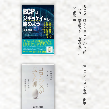
発売
「B
C
P
は
ジ
ギ
ョ
ケ
イ
か
ら
始め
よ
う
災害が
起き
て
も
、
企業が
生き
残る
た
め
の
備え
」を
「コロンブスが立てた卵」を発売