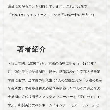
議論に繋がることを期待しています。これが85歳で
『YOUTH』をモットーとしている私の精一杯の努力です。
著者紹介
・谷口文朗。1936年7月、京都の街中に生まれ、1944年7
月、強制疎開で琵琶湖畔に転居。膳所高校から京都大学経済
学部に進学。全学部の新入生に4人の教授全員が『ソ連の経済
学教科書』で教養課程の経済学を講義したマルクス経済学の
全盛期に近代経済学とマックスウエーバーを『青山ゼミ』で
学ぶ。和製英語のペンネーム『インナー モアー ランド』は