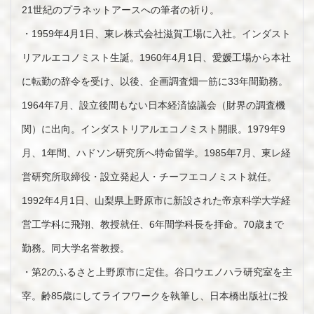
21世紀のプラネットアースへの筆者の祈り。
・1959年4月1日、東レ株式会社滋賀工場に入社。インダスト
リアルエコノミスト生誕。1960年4月1日、愛媛工場から本社
に転勤の辞令を受け、以後、企画調査畑一筋に33年間勤務。
1964年7月、設立後間もない日本経済協議会（財界の調査機
関）に出向。インダストリアルエコノミスト開眼。1979年9
月、1年間、ハドソン研究所へ特命留学。1985年7月、東レ経
営研究所取締役・設立発起人・チーフエコノミスト就任。
1992年4月1日、山梨県上野原市に新設された帝京科学大学経
営工学科に飛翔、教授就任、6年間学科長を拝命。70歳まで
勤務。同大学名誉教授。
・第2のふるさと上野原市に定住。谷口ウエノハラ研究室を主
宰。齢85歳にしてライフワークを執筆し、日本橋出版社に投