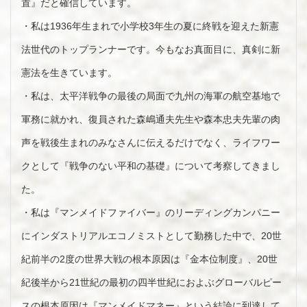
置』だと確信しています。
・私は1936年生まれで小学校3年生の夏に終戦を迎えた新憲
法世代のトップランナーです。今もなお真面目に、真剣に新
憲法を生きています。
・私は、太平洋戦争の最後の局面で九州の海軍の航空基地で
軍務に就かれ、復員された森嶋通夫先生や森本忠夫先輩の肉
声を戦後生まれのみなさんに伝えるだけでなく、ライフワー
クとして『戦争のない平和の基礎』について考察してきまし
た。
・私は『マンメイドファイバー』のリーディングカンパニー
にインダストリアルエコノミストとして勤務した中で、20世
紀前半の2度の世界大戦の根本原因は『金本位制度』、20世
紀後半から21世紀の最初の四半世紀におよぶグローバルピー
スの根本原因は『マンメイドマネー』という結論に到達して