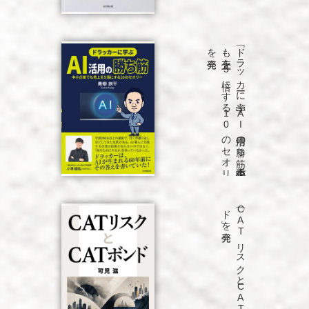
発売
「ド
ラ
ッ
カ
ーに
学ぶ
A
I
活用の
勝ち
筋
中小企業で
も
売上を
5
倍に
す
る
1
0
の
セ
オ
リ
ー」
を
発売
「C
A
T
リ
ス
ク
と
C
A
T
ボ
ン
ド
」を