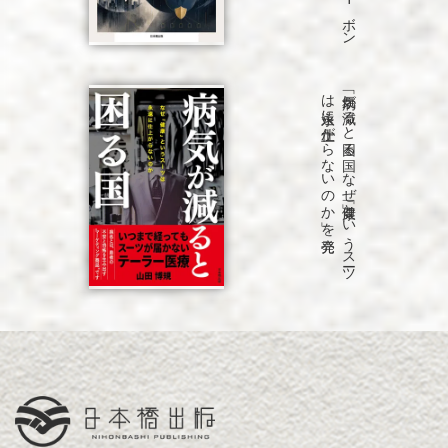
発売
「病気が
減る
と
困る
国
な
ぜ
「健康」と
い
う
ス
ーツ
は
永遠に
仕上が
ら
な
い
の
か
」を