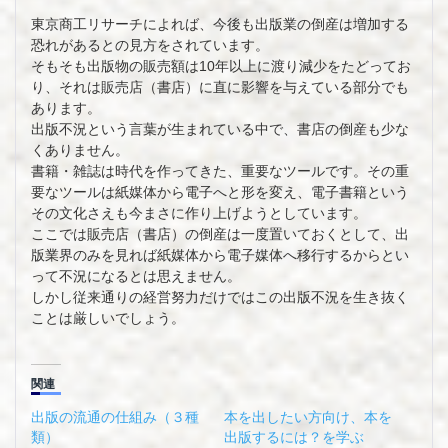
東京商工リサーチによれば、今後も出版業の倒産は増加する
恐れがあるとの見方をされています。
そもそも出版物の販売額は10年以上に渡り減少をたどってお
り、それは販売店（書店）に直に影響を与えている部分でも
あります。
出版不況という言葉が生まれている中で、書店の倒産も少な
くありません。
書籍・雑誌は時代を作ってきた、重要なツールです。その重
要なツールは紙媒体から電子へと形を変え、電子書籍という
その文化さえも今まさに作り上げようとしています。
ここでは販売店（書店）の倒産は一度置いておくとして、出
版業界のみを見れば紙媒体から電子媒体へ移行するからとい
って不況になるとは思えません。
しかし従来通りの経営努力だけではこの出版不況を生き抜く
ことは厳しいでしょう。
関連
出版の流通の仕組み（３種
本を出したい方向け、本を
類）
出版するには？を学ぶ