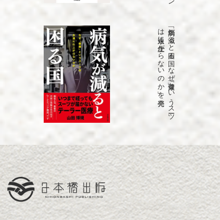
発売
「病気が
減る
と
困る
国
な
ぜ
「健康」と
い
う
ス
ーツ
は
永遠に
仕上が
ら
な
い
の
か
」を