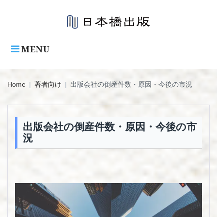
Skip
to
content
MENU
Home
|
著者向け
|
出版会社の倒産件数・原因・今後の市況
出版会社の倒産件数・原因・今後の市
況