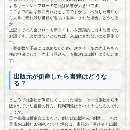
よるキャッシュフローの悪化は影響が大きいです。
ここまでの話は仮に売れたとしてですから、出荷した書店か
ら大量に売れ残り書籍が返品（返本）された場合、どうなる
か・・・。
上記までの入金フローも新タイトルを定期的に出す前提での
お話です。次が出ないとなれば、入金はされないのが原則で
す。
（実売数が正確には読めないため、次タイトルの売上をある
種の担保にして、売上（見込み）を取次は出版社に支払いま
す。
出版元が倒産したら書籍はどうな
る？
ところで出版社が倒産してしまった場合、その出版社から出
版されていた書籍の行方、権利関係はどのようになるのでし
ょうか。
日本書籍出版協会によると、例えば出版社Aが倒産し、その
業務を出版社Bが継いでいた場合は、書籍の「著作者と出版