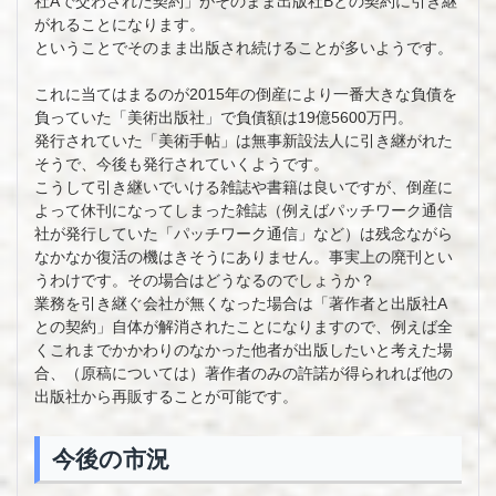
社Aで交わされた契約」がそのまま出版社Bとの契約に引き継
がれることになります。
ということでそのまま出版され続けることが多いようです。
これに当てはまるのが2015年の倒産により一番大きな負債を
負っていた「美術出版社」で負債額は19億5600万円。
発行されていた「美術手帖」は無事新設法人に引き継がれた
そうで、今後も発行されていくようです。
こうして引き継いでいける雑誌や書籍は良いですが、倒産に
よって休刊になってしまった雑誌（例えばパッチワーク通信
社が発行していた「パッチワーク通信」など）は残念ながら
なかなか復活の機はきそうにありません。事実上の廃刊とい
うわけです。その場合はどうなるのでしょうか？
業務を引き継ぐ会社が無くなった場合は「著作者と出版社A
との契約」自体が解消されたことになりますので、例えば全
くこれまでかかわりのなかった他者が出版したいと考えた場
合、（原稿については）著作者のみの許諾が得られれば他の
出版社から再販することが可能です。
今後の市況