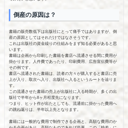
倒産の原因は？
書籍の販売数低下は出版社にとって痛手ではありますが、倒
産の原因としてはそれだけではなさそうです。
これは出版社の資金繰りの仕組みをまず知る必要があると思
います。
書籍は企画から印刷した書籍を書店へ流通させる間に費用が
掛かります。人件費であったり、印刷費用、広告宣伝費等が
その例です。
書店へ流通された書籍は、読者の方々が購入すると書店に売
上が入り、取次へ入り、出版社へ入るというルートを辿りま
す。
この流通させた書籍の売上が出版社に入る時期が、多くの出
版社で半年から8ヶ月程度先になります。
つまり、ヒット作が出たとしても、流通前に掛かった費用へ
の跳ね返りは、半年以上先となります。
書籍には一般的な費用で制作できる企画と、高額な費用のか
かる企画があり、高額なものであれば尚更、この「時差」に