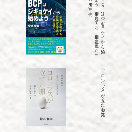
発売
「B
C
P
は
ジ
ギ
ョ
ケ
イ
か
ら
始め
よ
う
災害が
起き
て
も
、
企業が
生き
残る
た
め
の
備え
」を
「コロンブスが立てた卵」を発売