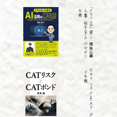
発売
「ド
ラ
ッ
カ
ーに
学ぶ
A
I
活用の
勝ち
筋
中小企業で
も
売上を
5
倍に
す
る
1
0
の
セ
オ
リ
ー」
を
発売
「C
A
T
リ
ス
ク
と
C
A
T
ボ
ン
ド
」を