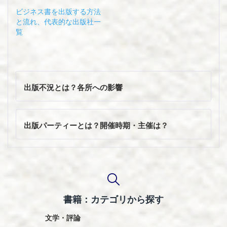
ビジネス書を出版する方法
と流れ、代表的な出版社一
覧
投
稿
出版不況とは？各所への影響
ナ
ビ
ゲ
出版パーティーとは？開催時期・主催は？
ー
シ
ョ
ン
書籍：カテゴリから探す
文学・評論