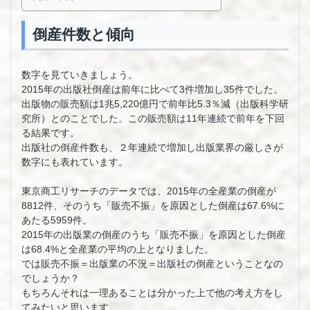
倒産件数と傾向
数字を見ていきましょう。
2015年の出版社倒産は前年に比べて3件増加し35件でした。
出版物の販売額は1兆5,220億円で前年比5.3％減（出版科学研
究所）とのことでした。この販売額は11年連続で前年を下回
る結果です。
出版社の倒産件数も、２年連続で増加し出版業界の厳しさが
数字にも表れています。
東京商工リサーチのデータでは、2015年の全産業の倒産が
8812件、そのうち「販売不振」を原因とした倒産は67.6%に
あたる5959件。
2015年の出版業の倒産のうち「販売不振」を原因とした倒産
は68.4%と全産業の平均の上となりました。
では販売不振＝出版業の不況＝出版社の倒産ということなの
でしょうか？
もちろんそれは一理あることは分かった上で他の考え方をし
てみたいと思います。