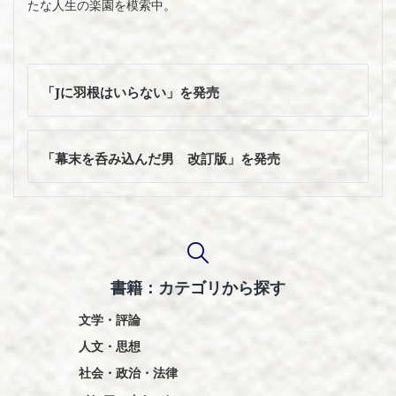
たな人生の楽園を模索中。
投
稿
「Jに羽根はいらない」を発売
ナ
ビ
ゲ
「幕末を呑み込んだ男 改訂版」を発売
ー
シ
ョ
ン
書籍：カテゴリから探す
文学・評論
人文・思想
社会・政治・法律