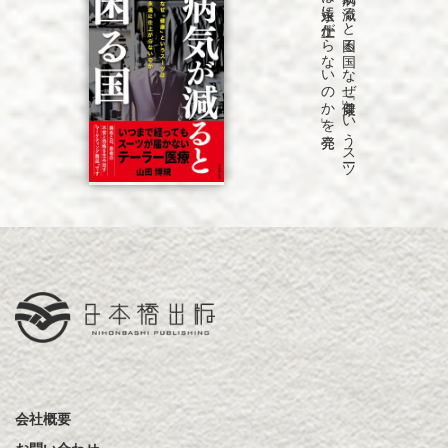
発売
「病気が
減る
と
困る
国
な
ぜ
「健康」と
い
う
ス
ーツ
は
永遠に
仕上が
ら
な
い
の
か
」を
会社概要