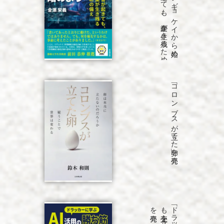
「B
C
P
は
ジ
ギ
ョ
ケ
イ
か
ら
始め
よ
う
災害が
起き
て
も
、
企業が
生き
残る
た
め
の
備え
」を
「コロンブスが立てた卵」を発売
発売