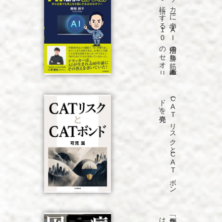
「ド
ラ
ッ
カ
ーに
学ぶ
A
I
活用の
勝ち
筋
中小企業で
も
売上を
5
倍に
す
る
1
0
の
セ
オ
リ
ー」
を
発売
「C
A
T
リ
ス
ク
と
C
A
T
ボ
ン
ド
」を