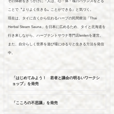
その体験をきっかけに『人は、心・体・魂のバランスをとる
ことで〝よりよく生きる〟ことができる』と気づく。
現在は、タイに古くから伝わるハーブの民間療法「Thai
Herbal Steam Sauna」を日本に広めるため、タイと北海道を
行き来しながら、ハーブテントサウナ専門店lenlenを運営。
また、自分らしく世界を遊び場にゆるりと生きる方法を発信
中。
投
稿
「はじめてみよう！ 若者と議会の明るいワークシ
ナ
ョップ」を発売
ビ
ゲ
ー
「こころの不思議」を発売
シ
ョ