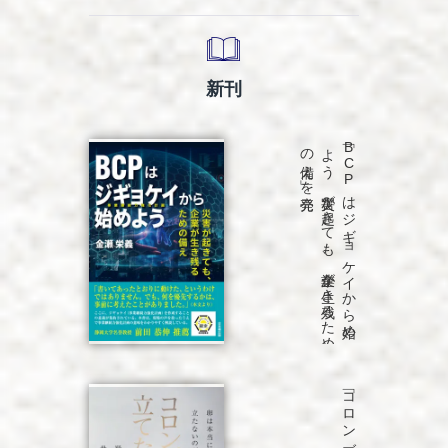
新刊
発売
「B
C
P
は
ジ
ギ
ョ
ケ
イ
か
ら
始め
よ
う
災害が
起き
て
も
、
企業が
生き
残る
た
め
の
備え
」を