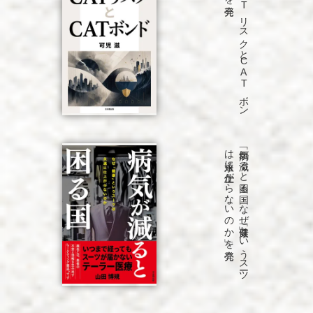
「C
A
T
リ
ス
ク
と
C
A
T
ボ
ン
ド
」を
発売
「病気が
減る
と
困る
国
な
ぜ
「健康」と
い
う
ス
ーツ
は
永遠に
仕上が
ら
な
い
の
か
」を