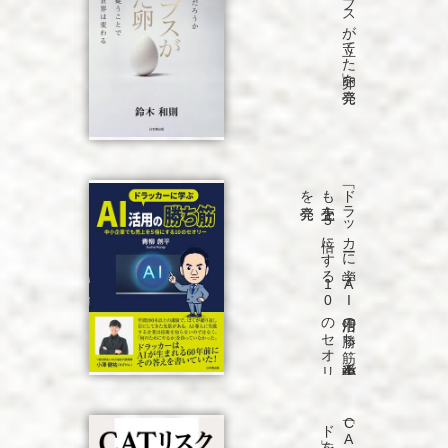
「コロンブスが立てた卵」を発売
発売
「ド
ラ
ッ
カ
ーに
学ぶ
A
I
活用の
勝ち
筋
中小企業で
も
売上を
5
倍に
す
る
1
0
の
セ
オ
リ
ー」
を
発売