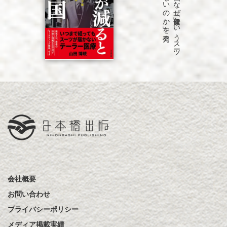
「病気が
減る
と
困る
国
な
ぜ
「健康」と
い
う
ス
ーツ
は
永遠に
仕上が
ら
な
い
の
か
」を
会社概要
お問い合わせ
プライバシーポリシー
メディア掲載実績