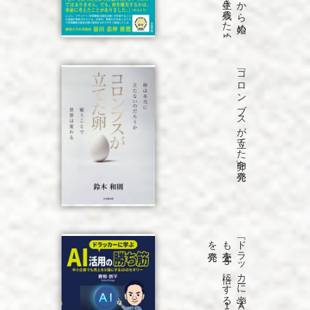
「コロンブスが立てた卵」を発売
発売
「ド
ラ
ッ
カ
ーに
学ぶ
A
I
活用の
勝ち
筋
中小企業で
も
売上を
5
倍に
す
る
1
0
の
セ
オ
リ
ー」
を