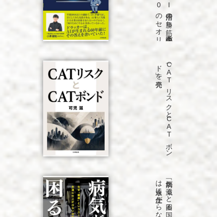
発売
「C
A
T
リ
ス
ク
と
C
A
T
ボ
ン
ド
」を
発売