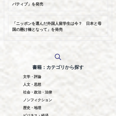
ナ
バティブ」を発売
ビ
ゲ
ー
「ニッポンを選んだ外国人留学生は今？ 日本と母
シ
国の懸け橋となって」を発売
ョ
ン
書籍：カテゴリから探す
文学・評論
人文・思想
社会・政治・法律
ノンフィクション
歴史・地理
ビジネス・経済