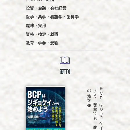
投資・金融・会社経営
医学・薬学・看護学・歯科学
趣味・実用
資格・検定・就職
教育・学参・受験
新刊
発売
「B
C
P
は
ジ
ギ
ョ
ケ
イ
か
ら
始め
よ
う
災害が
起き
て
も
、
企業が
生き
残る
た
め
の
備え
」を