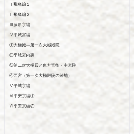
Ⅰ飛鳥編１
Ⅱ飛鳥編２
Ⅲ藤原京編
Ⅳ平城宮編
①大極殿―第一次大極殿院
②平城宮内裏
③第二次大極殿と東方官衙・中宮院
④西宮（第一次大極殿院の跡地）
Ⅴ平城京編
Ⅵ平安京編①
Ⅶ平安京編②