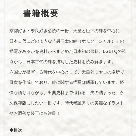
書籍概要
京都好き・奈良好き必読の一冊！天皇と臣下の絆を中心に、
日本古代にどのような「男同士の絆（ホモソーシャル）」の
描写があるかを史料からまとめた日本初の書籍。LGBTQの視
点から、日本古代の絆を描写した史料を読み解きます。
六国史が描写する時代を中心として、天皇とミヤコの場所で
目次を作成しており、絆に関する描写は網羅しています。軽
快な語り口ながら、出典史料まで辿れる工夫の詰まった、永
久保存版にしたい一冊です。時代考証アリの美麗なイラスト
やお洒落な装丁にも注目！
◆目次