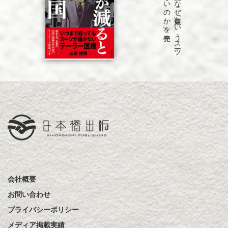
「病気が
減る
と
困る
国
な
ぜ
「健康」と
い
う
ス
ーツ
は
永遠に
仕上が
ら
な
い
の
か
」を
会社概要
お問い合わせ
プライバシーポリシー
メディア掲載実績