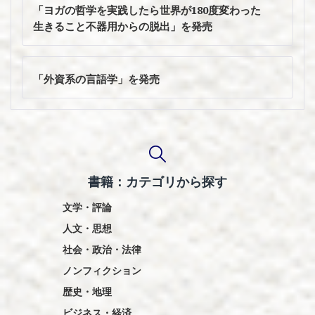
稿
「ヨガの哲学を実践したら世界が180度変わった
ナ
生きること不器用からの脱出」を発売
ビ
ゲ
ー
「外資系の言語学」を発売
シ
ョ
ン
書籍：カテゴリから探す
文学・評論
人文・思想
社会・政治・法律
ノンフィクション
歴史・地理
ビジネス・経済