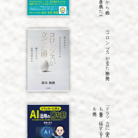
「コロンブスが立てた卵」を発売
発売
「ド
ラ
ッ
カ
ーに
学ぶ
A
I
活用の
勝ち
筋
中小企業で
も
売上を
5
倍に
す
る
1
0
の
セ
オ
リ
ー」
を