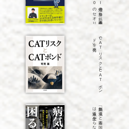
発売
「C
A
T
リ
ス
ク
と
C
A
T
ボ
ン
ド
」を
発売