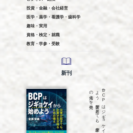
投資・金融・会社経営
医学・薬学・看護学・歯科学
趣味・実用
資格・検定・就職
教育・学参・受験
新刊
発売
「B
C
P
は
ジ
ギ
ョ
ケ
イ
か
ら
始め
よ
う
災害が
起き
て
も
、
企業が
生き
残る
た
め
の
備え
」を