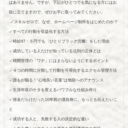
はありません。ですが、下記がひとつでも気になる方にはお
役に立てますので、ぜひお手に取ってみてください。
✓スキルゼロで、なぜ、ホームページ制作をはじめたのか？
✓すべての行動を収益化する方法
✓時給97・５円でも〈ひとりブラック労働〉をした理由
✓成功している人だけが知っている法則の正体とは
✓時間管理の「ワナ」にはまらないようにするポイント
✓４つの時間に分類して行動を可視化するエクセル管理方法
✓誰もが陥る！”心地良い言葉”は地獄へのアナウンス
✓生涯年収のケタを変えるパワフルな仕組み作り
✓借金だらけだった10年前の僕自身に、もっとも伝えたいこ
と
✓成功する人と、失敗する人の決定的な違い