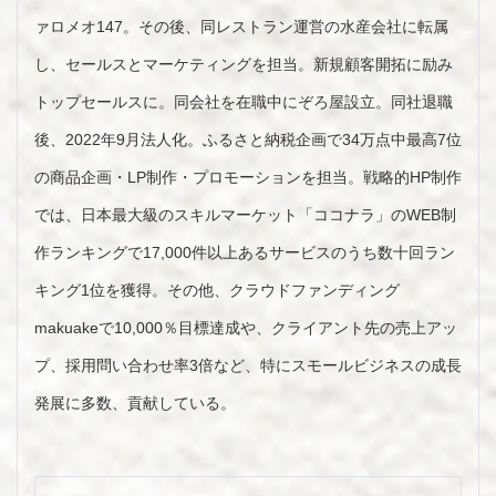
ァロメオ147。その後、同レストラン運営の水産会社に転属
し、セールスとマーケティングを担当。新規顧客開拓に励み
トップセールスに。同会社を在職中にぞろ屋設立。同社退職
後、2022年9月法人化。ふるさと納税企画で34万点中最高7位
の商品企画・LP制作・プロモーションを担当。戦略的HP制作
では、日本最大級のスキルマーケット「ココナラ」のWEB制
作ランキングで17,000件以上あるサービスのうち数十回ラン
キング1位を獲得。その他、クラウドファンディング
makuakeで10,000％目標達成や、クライアント先の売上アッ
プ、採用問い合わせ率3倍など、特にスモールビジネスの成長
発展に多数、貢献している。
投