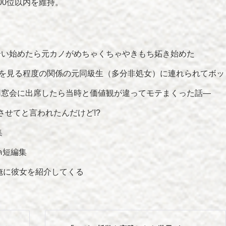
00位以内を維持。
合い始めたら元カノがめちゃくちゃやきもち妬き始めた
VDを見る程度の関係の元同級生（多分非処女）に連れられてボッ
同窓会に出席したら当時と価値観が違ってモテまくった話―
させてと言われたんだけど!?
集
 ฅ短編集
俺に彼女を紹介してくる