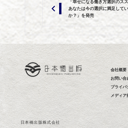
「幸せになる働き方選択のス
稿
あなたは今の選択に満足して
ナ
か？」を発売
ビ
ゲ
ー
シ
ョ
ン
会社概要
お問い合
プライバ
メディア
日本橋出版株式会社