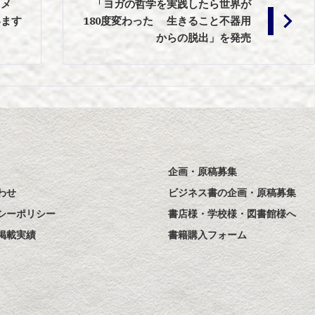
スメ
「ヨガの哲学を実践したら世界が
います
180度変わった 生きること不器用
からの脱出」を発売
企画・原稿募集
わせ
ビジネス書の企画・原稿募集
シーポリシー
書店様・学校様・図書館様へ
掲載実績
書籍購入フォーム