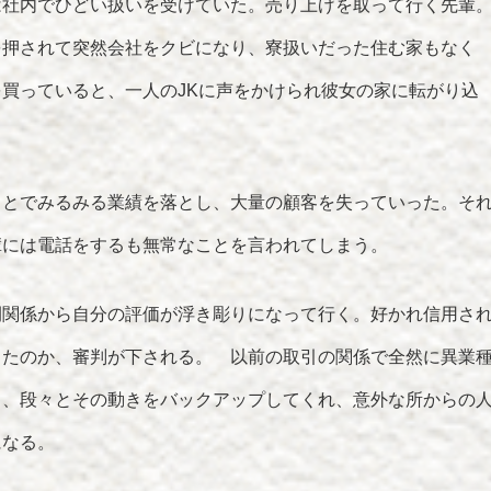
は社内でひどい扱いを受けていた。売り上げを取って行く先輩
を押されて突然会社をクビになり、寮扱いだった住む家もなく
買っていると、一人のJKに声をかけられ彼女の家に転がり込
ことでみるみる業績を落とし、大量の顧客を失っていった。そ
輩には電話をするも無常なことを言われてしまう。
間関係から自分の評価が浮き彫りになって行く。好かれ信用さ
ったのか、審判が下される。 以前の取引の関係で全然に異業
と、段々とその動きをバックアップしてくれ、意外な所からの
になる。