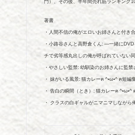
門）、その後、半年間売れ筋ランキング1
著書
・人間不信の俺がエロいお姉さんと付き
・小路谷さんと高野倉くん: ―一緒にD
チで劣等感丸出しの俺が呼ばれていない
・やさしい監禁: 幼馴染のお姉さんに監禁
・ 妹がいる風景: 猫カレーฅ ^•ω•^ ฅ短編
・ 告白の瞬間（とき）: 猫カレーฅ ^•ω•^
・ クラスの白ギャルがニマニマしながら
投