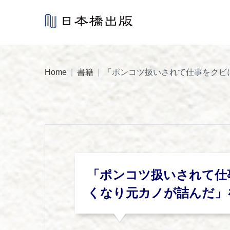
Skip
to
content
Home
|
書籍
|
「ポンコツ扱いされて仕事をクビ
「ポンコツ扱いされて仕
くなり元カノが詰んだ」