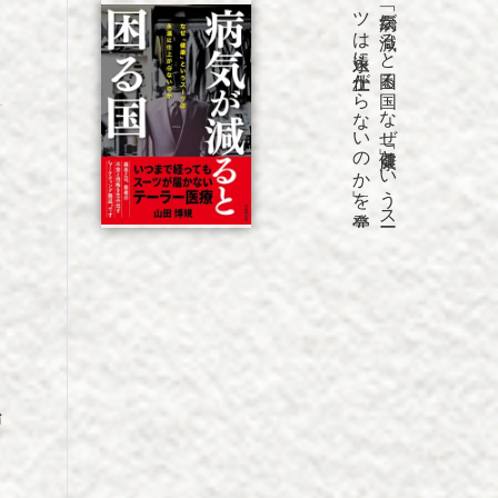
発売
「病気が
減る
と
困る
国
な
ぜ
「健康」と
い
う
ス
ー
ツ
は
永遠に
仕上が
ら
な
い
の
か
」を
始