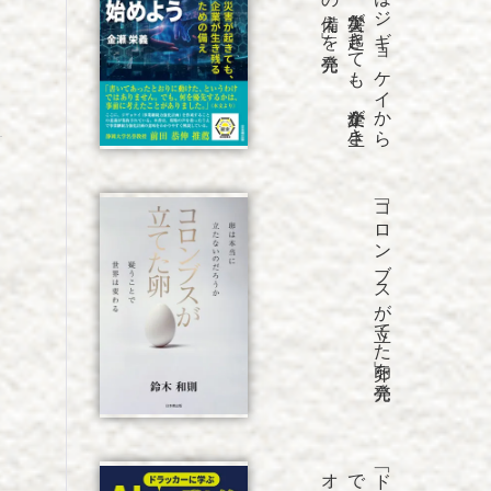
「B
C
P
は
ジ
ギ
ョ
ケ
イ
か
ら
始
め
よ
う
災害が
起き
て
も
、
企業が
生き
残
る
た
め
の
備え
」を
「コロンブスが立てた卵」を発売