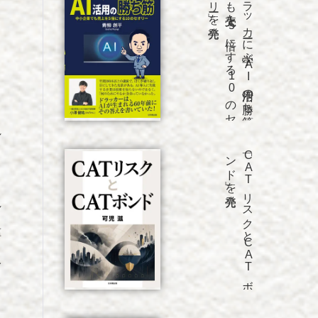
発売
「ド
ラ
ッ
カ
ーに
学ぶ
A
I
活用の
勝ち
筋
中小企業
で
も
売上を
5
倍に
す
る
1
0
の
セ
オ
リ
ー」を
。
れ
発売
「C
A
T
リ
ス
ク
と
C
A
T
ボ
ン
ド
」を
れ
種
人