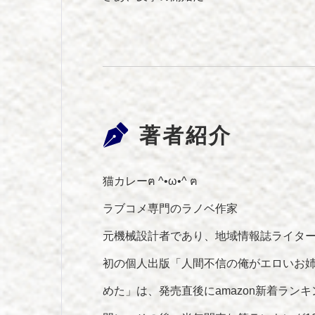
著者紹介
猫カレーฅ ^•ω•^ ฅ
ラブコメ専門のラノベ作家
元機械設計者であり、地域情報誌ライター、
初の個人出版「人間不信の俺がエロいお
めた」は、発売直後にamazon新着ラン