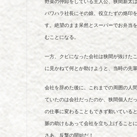
野菜の仲卸をしている主人公、狭間新太
パワハラ社長にその娘。役立たずの烙印
す。絶望のまま呆然とスーパーでお弁当を
むことになる。
一方、クビになった会社は狭間が抜けた
に見かねて何とか助けようと、当時の先
会社を辞めた後に、これまでの周囲の人
ていたのは会社だったのか、狭間個人だ
の仕事に変わることもできず動いている
脈の助けもあって会社を立ち上げること
さあ、反撃の開始だ！