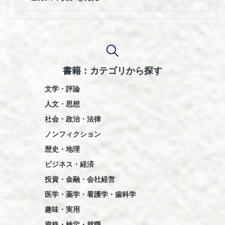
ー
シ
ョ
ン
書籍：カテゴリから探す
文学・評論
人文・思想
社会・政治・法律
ノンフィクション
歴史・地理
ビジネス・経済
投資・金融・会社経営
医学・薬学・看護学・歯科学
趣味・実用
資格・検定・就職