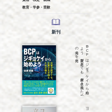
教育・学参・受験
新刊
発売
「B
C
P
は
ジ
ギ
ョ
ケ
イ
か
ら
始め
よ
う
災害が
起き
て
も
、
企業が
生き
残る
た
め
の
備え
」を