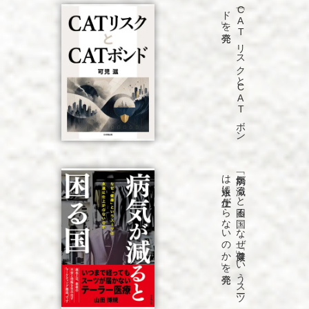
発売
「C
A
T
リ
ス
ク
と
C
A
T
ボ
ン
ド
」を
発売
「病気が
減る
と
困る
国
な
ぜ
「健康」と
い
う
ス
ーツ
は
永遠に
仕上が
ら
な
い
の
か
」を