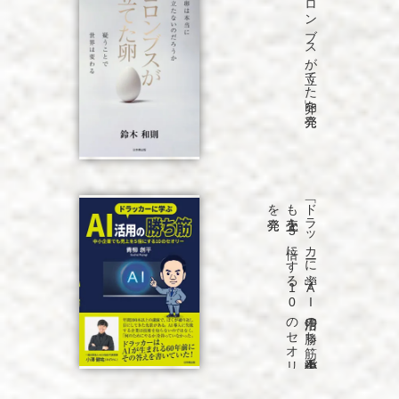
「コロンブスが立てた卵」を発売
発売
「ド
ラ
ッ
カ
ーに
学ぶ
A
I
活用の
勝ち
筋
中小企業で
も
売上を
5
倍に
す
る
1
0
の
セ
オ
リ
ー」
を