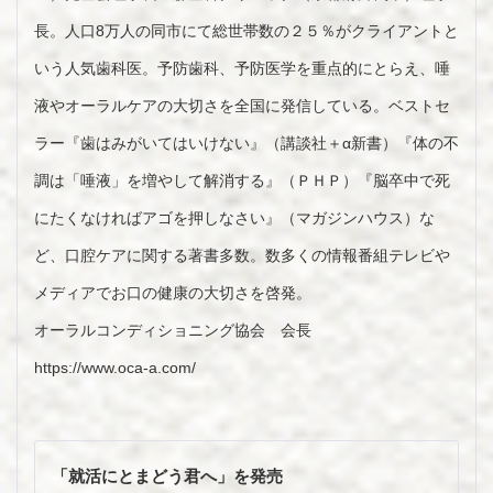
長。人口8万人の同市にて総世帯数の２５％がクライアントと
いう人気歯科医。予防歯科、予防医学を重点的にとらえ、唾
液やオーラルケアの大切さを全国に発信している。ベストセ
ラー『歯はみがいてはいけない』（講談社＋α新書）『体の不
調は「唾液」を増やして解消する』（ＰＨＰ）『脳卒中で死
にたくなければアゴを押しなさい』（マガジンハウス）な
ど、口腔ケアに関する著書多数。数多くの情報番組テレビや
メディアでお口の健康の大切さを啓発。
オーラルコンディショニング協会 会長
https://www.oca-a.com/
投
稿
「就活にとまどう君へ」を発売