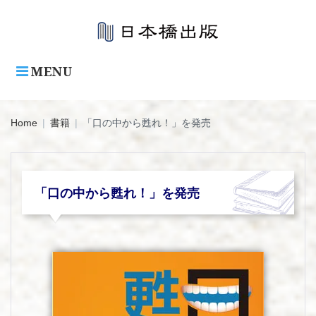
Skip
to
content
MENU
Home
|
書籍
|
「口の中から甦れ！」を発売
「口の中から甦れ！」を発売