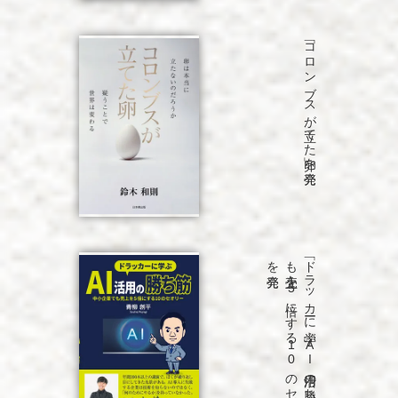
「コロンブスが立てた卵」を発売
発売
「ド
ラ
ッ
カ
ーに
学ぶ
A
I
活用の
勝ち
筋
中小企業で
も
売上を
5
倍に
す
る
1
0
の
セ
オ
リ
ー」
を