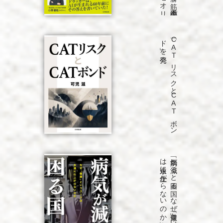
発売
「C
A
T
リ
ス
ク
と
C
A
T
ボ
ン
ド
」を
発売
「病気が
減る
と
困る
国
な
ぜ
「健康」と
い
う
ス
ーツ
は
永遠に
仕上が
ら
な
い
の
か
」を