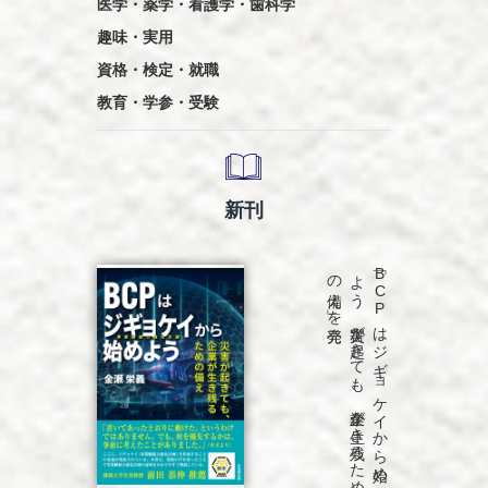
医学・薬学・看護学・歯科学
趣味・実用
資格・検定・就職
教育・学参・受験
新刊
発売
「B
C
P
は
ジ
ギ
ョ
ケ
イ
か
ら
始め
よ
う
災害が
起き
て
も
、
企業が
生き
残る
た
め
の
備え
」を