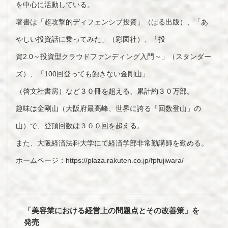
を中心に活動している。
著書は「超攻撃的ディフェンシブ投資」（ぱる出版）、「あ
やしい投資話に乗ってみた」（彩図社）、「投
資2.0～投資型クラウドファンディング入門～」（スタンダー
ズ）、「100回登っても飽きない金剛山」
（啓文社書房）など３０冊を超える、累計約３０万部。
趣味は金剛山（大阪府最高峰、世界に誇る「回数登山」の
山）で、登頂回数は３００回を超える。
また、大阪経済法科大学にて経済学部非常勤講師を勤める。
ホームページ：https://plaza.rakuten.co.jp/fpfujiwara/
投
稿
「美容業における経営上の問題点とその改善策」を
ナ
発売