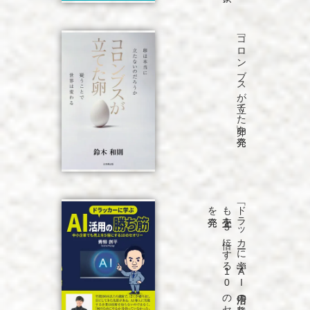
「コロンブスが立てた卵」を発売
発売
「ド
ラ
ッ
カ
ーに
学ぶ
A
I
活用の
勝ち
筋
中小企業で
も
売上を
5
倍に
す
る
1
0
の
セ
オ
リ
ー」
を