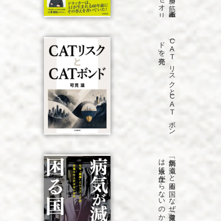
発売
「C
A
T
リ
ス
ク
と
C
A
T
ボ
ン
ド
」を
発売
「病気が
減る
と
困る
国
な
ぜ
「健康」と
い
う
ス
ーツ
は
永遠に
仕上が
ら
な
い
の
か
」を