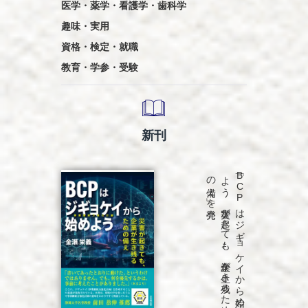
医学・薬学・看護学・歯科学
趣味・実用
資格・検定・就職
教育・学参・受験
新刊
発売
「B
C
P
は
ジ
ギ
ョ
ケ
イ
か
ら
始め
よ
う
災害が
起き
て
も
、
企業が
生き
残る
た
め
の
備え
」を