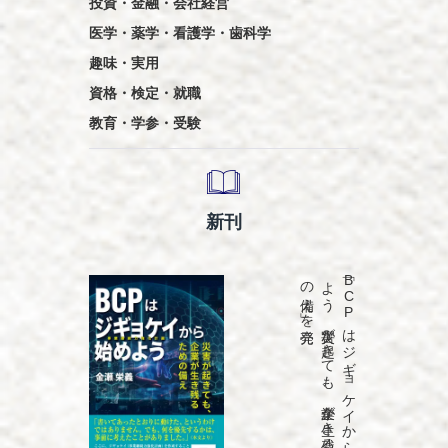
投資・金融・会社経営
医学・薬学・看護学・歯科学
趣味・実用
資格・検定・就職
教育・学参・受験
新刊
発売
「B
C
P
は
ジ
ギ
ョ
ケ
イ
か
ら
始め
よ
う
災害が
起き
て
も
、
企業が
生き
残る
た
め
の
備え
」を