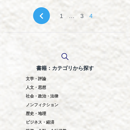
投
navigate_before
1
…
3
4
稿
の
ペ
ー
ジ
送
書籍：カテゴリから探す
り
文学・評論
人文・思想
社会・政治・法律
ノンフィクション
歴史・地理
ビジネス・経済