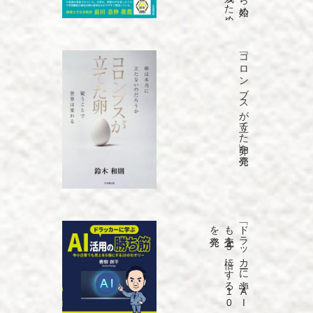
「コロンブスが立てた卵」を発売
発売
「ド
ラ
ッ
カ
ーに
学ぶ
A
I
活用の
勝ち
筋
中小企業で
も
売上を
5
倍に
す
る
1
0
の
セ
オ
リ
ー」
を