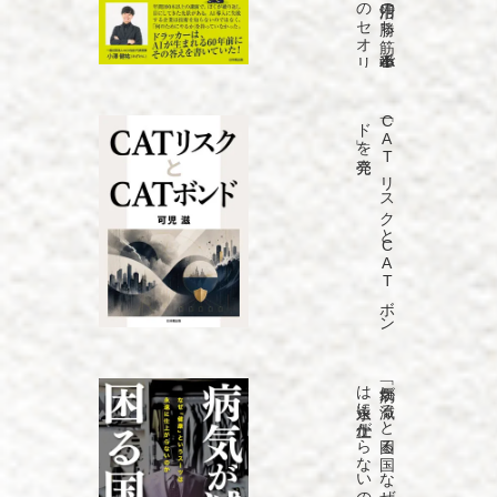
発売
「C
A
T
リ
ス
ク
と
C
A
T
ボ
ン
ド
」を
発売
「病気が
減る
と
困る
国
な
ぜ
「健康」と
い
う
ス
ーツ
は
永遠に
仕上が
ら
な
い
の
か
」を