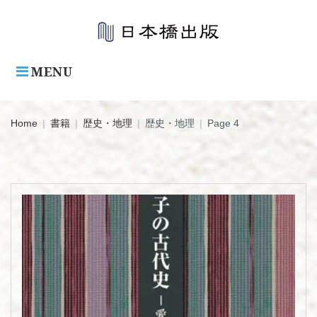
Skip
to
content
MENU
Home
|
書籍
|
歴史・地理
|
歴史・地理
|
Page 4
カ
テ
ゴ
リ:
歴
史・
地