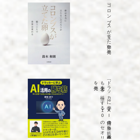
「コロンブスが立てた卵」を発売
発売
「ド
ラ
ッ
カ
ーに
学ぶ
A
I
活用の
勝ち
筋
中小企業で
も
売上を
5
倍に
す
る
1
0
の
セ
オ
リ
ー」
を