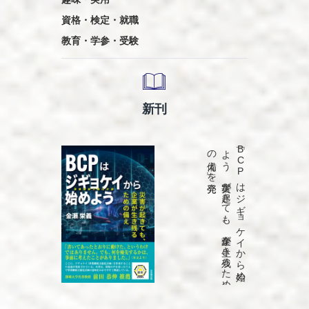
資格・検定・就職
教育・学参・受験
新刊
発売
「B
C
P
は
ジ
ギ
ョ
ケ
イ
か
ら
始め
よ
う
災害が
起き
て
も
、
企業が
生き
残る
た
め
の
備え
」を