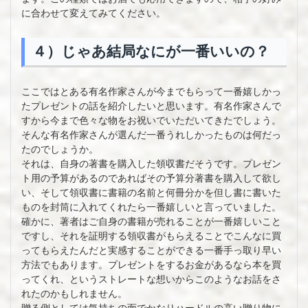
に合わせて変えてみてください。
４）じゃあ結局なにが一番いいの？
ここではとある有名作家さんが今までもらって一番嬉しかっ
たプレゼントの話を紹介したいと思います。有名作家さんで
すから今まで色々な物をお祝いでいただいてきたでしょう。
そんな有名作家さんが選んだ一番うれしかったものは何だっ
たのでしょうか。
それは、自身の著書を購入した領収書だそうです。プレゼン
ト用の予算があるのであればその予算分著書を購入して欲し
い、そして領収書に書籍の名前と何冊分かを但し書に書いた
ものを封筒に入れてくれたら一番嬉しいと言っていました。
確かに、著者はご自身の書籍が売れることが一番嬉しいこと
ですし、それを証明する領収書がもらえることでこんなに買
ってもらえたんだと実感することができる一番手っ取り早い
方法でもあります。プレゼントをするお金があるなら本を買
ってくれ、というストレートな想いからこのようなお話をさ
れたのかもしれません。
贈る側としては気持ちの面でかなりハードルの高い贈り物に