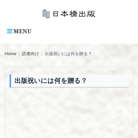
Skip
to
content
MENU
Home
|
読者向け
|
出版祝いには何を贈る？
出版祝いには何を贈る？