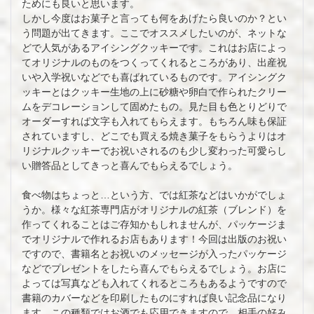
ためにも良いと思います。
しかし今度はお菓子と言っても何をあげたら良いのか？とい
う問題が出てきます。ここでオススメしたいのが、ネットな
どで人気があるアイシングクッキーです。これはお店によっ
てオリジナルのものをつくってくれるところがあり、出産祝
いや入学祝いなどでも喜ばれているものです。アイシングク
ッキーとはクッキー生地の上に砂糖や卵白で作られたクリー
ムをデコレーションして固めたもの。見た目も色とりどりで
オーダーすれば文字も入れてもらえます。もちろん味も保証
されていますし、どこでも買える焼き菓子をもらうよりはオ
リジナルクッキーでお祝いされるのも少し変わった可愛らし
い贈答品としてきっと喜んでもらえるでしょう。
食べ物はちょっと…という方、では紅茶などはいかがでしょ
うか。様々な紅茶専門店がオリジナルの紅茶（ブレンド）を
作ってくれることはご存知かもしれませんが、パッケージま
でオリジナルで作れるお店もあります！今回は出版のお祝い
ですので、書籍名とお祝いのメッセージが入ったパッケージ
などでプレゼントをしたら喜んでもらえるでしょう。お店に
よっては写真なども入れてくれるところもあるようですので
書籍のカバーなどを印刷したものにすれば良い記念品になり
ます。この種類ではお酒でも応用できますので、相手の好み