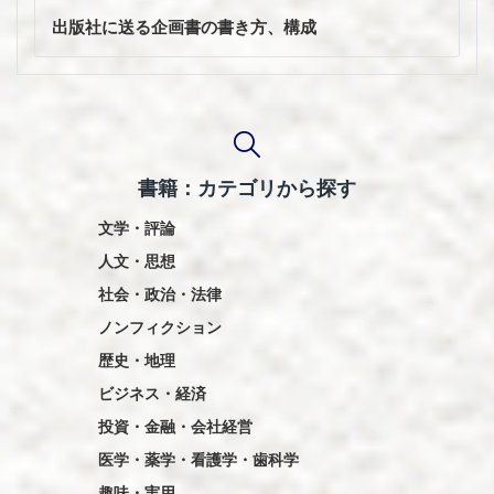
投
稿
出版社に送る企画書の書き方、構成
ナ
ビ
ゲ
ー
シ
ョ
書籍：カテゴリから探す
ン
文学・評論
人文・思想
社会・政治・法律
ノンフィクション
歴史・地理
ビジネス・経済
投資・金融・会社経営
医学・薬学・看護学・歯科学
趣味・実用