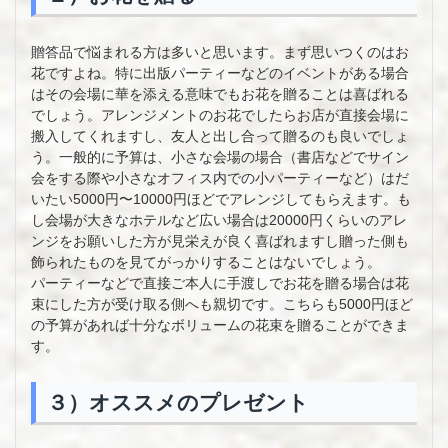
贈答品で悩まれる方は多いと思います。まず思いつくのはお
花ですよね。特に出版パーティーなどのイベントがある場合
はその会場に華を添える意味でもお花を贈ることは喜ばれる
でしょう。アレンジメントのお花でしたらお店が直接会場に
搬入してくれますし、友人と出し合って贈るのも良いでしょ
う。一般的に予算は、小さな会場の場合（書店などでサイン
会をする際や小さなオフィス内での小パーティーなど）はだ
いたい5000円〜10000円ほどでアレンジしてもらえます。も
し会場が大きなホテルなど広い場合は20000円くらいのアレ
ンジをお願いした方が見栄えが良く喜ばれますし贈った側も
飾られたものを見てがっかりすることはないでしょう。
パーティーなどで直接ご本人に手渡しでお花を贈る場合は花
束にした方が受け取る側へも親切です。こちらも5000円ほど
の予算があれば十分なボリュームの花束を贈ることができま
す。
３）オススメのプレゼント