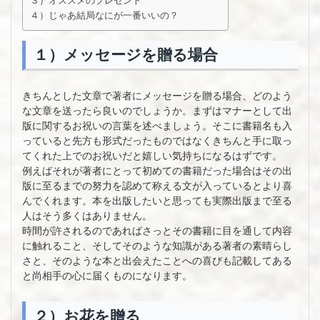
３）オススメのプレゼント
４）じゃあ結局なにが一番いいの？
１）メッセージを贈る場合
きちんとした文章で著者にメッセージを贈る場合、どのよう
な文章を送ったら良いのでしょうか。まずはマナーとして出
版に関するお祝いの言葉を述べましょう。そこに書籍名も入
っていると先方も形式だったものではなくきちんと手に取っ
てくれた上でのお祝いだと嬉しい気持ちになるはずです。
例えばそれが著者にとって初めての書籍だった場合はその出
版に至るまでの努力を認めて称える文が入っているとより喜
んでくれます。本を出版したいと思っても実際出版まで至る
人はそう多くはありません。
時間が許されるのであればさっとその書籍に目を通して内容
に触れること、そしてそのような知識がある著者の素晴らし
さと、そのような本と出会えたことへの喜びも記載してある
と尚相手の心に届くものになります。
２）お花を贈る