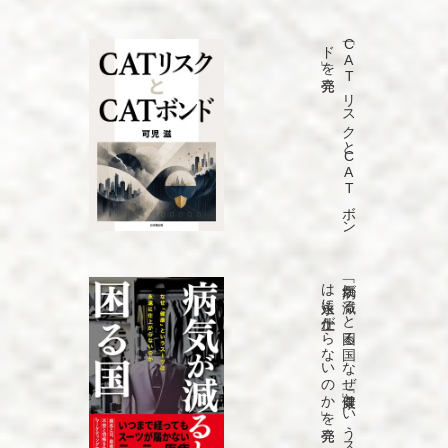
発売
「C
A
T
リ
ス
ク
と
C
A
T
ボ
ン
ド
」を
発売
「病気が
減る
と
困る
国
な
ぜ
「健康」と
い
う
ス
ーツ
は
永遠に
仕上が
ら
な
い
の
か
」を