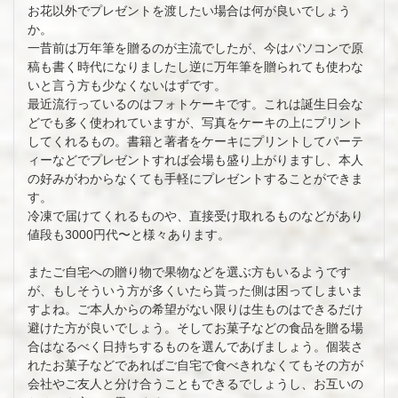
お花以外でプレゼントを渡したい場合は何が良いでしょう
か。
一昔前は万年筆を贈るのが主流でしたが、今はパソコンで原
稿も書く時代になりましたし逆に万年筆を贈られても使わな
いと言う方も少なくないはずです。
最近流行っているのはフォトケーキです。これは誕生日会な
どでも多く使われていますが、写真をケーキの上にプリント
してくれるもの。書籍と著者をケーキにプリントしてパーテ
ィーなどでプレゼントすれば会場も盛り上がりますし、本人
の好みがわからなくても手軽にプレゼントすることができま
す。
冷凍で届けてくれるものや、直接受け取れるものなどがあり
値段も3000円代〜と様々あります。
またご自宅への贈り物で果物などを選ぶ方もいるようです
が、もしそういう方が多くいたら貰った側は困ってしまいま
すよね。ご本人からの希望がない限りは生ものはできるだけ
避けた方が良いでしょう。そしてお菓子などの食品を贈る場
合はなるべく日持ちするものを選んであげましょう。個装さ
れたお菓子などであればご自宅で食べきれなくてもその方が
会社やご友人と分け合うこともできるでしょうし、お互いの