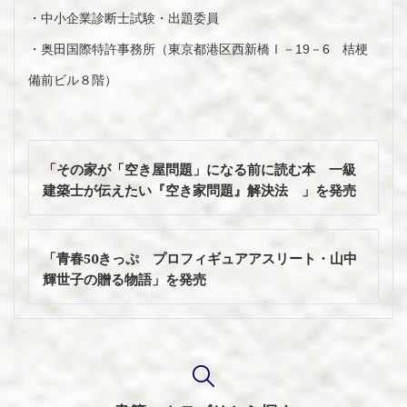
・中小企業診断士試験・出題委員
・奥田国際特許事務所（東京都港区西新橋Ⅰ－19－6 桔梗
備前ビル８階）
投
稿
「その家が「空き屋問題」になる前に読む本 一級
ナ
建築士が伝えたい『空き家問題』解決法 」を発売
ビ
ゲ
ー
「青春50きっぷ プロフィギュアアスリート・山中
シ
輝世子の贈る物語」を発売
ョ
ン