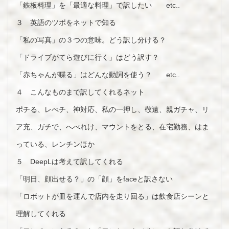
「鉄板料理」を「最適な料理」で訳したい etc..
３ 英語のツボをネットで知る
「私の写真」の３つの意味。どう訳し分ける？
「ドライブがてら遊びに行く」はどう訳す？
「赤ちゃんが喋る」はどんな動詞を使う？ etc..
４ こんなものまで訳してくれるネット
ポチる、レべチ、神対応、私の一押し、敬遠、親ガチャ、リ
ア充、ガチで、へべれけ、マウントをとる、在宅勤務、はま
っている、レンチンほか
５ DeepLは考えて訳してくれる
「明日、顔出せる？」の「顔」をfaceと訳さない
「ロボットが皿を運んで店内を走り回る」は飲食店シーンと
理解してくれる