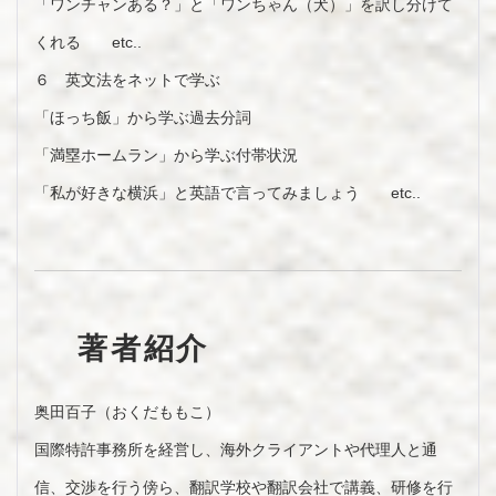
「ワンチャンある？」と「ワンちゃん（犬）」を訳し分けて
くれる etc..
６ 英文法をネットで学ぶ
「ほっち飯」から学ぶ過去分詞
「満塁ホームラン」から学ぶ付帯状況
「私が好きな横浜」と英語で言ってみましょう etc..
著者紹介
奥田百子（おくだももこ）
国際特許事務所を経営し、海外クライアントや代理人と通
信、交渉を行う傍ら、翻訳学校や翻訳会社で講義、研修を行