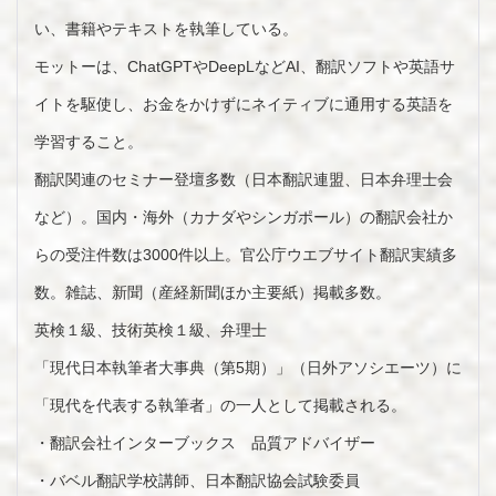
い、書籍やテキストを執筆している。
モットーは、ChatGPTやDeepLなどAI、翻訳ソフトや英語サ
イトを駆使し、お金をかけずにネイティブに通用する英語を
学習すること。
翻訳関連のセミナー登壇多数（日本翻訳連盟、日本弁理士会
など）。国内・海外（カナダやシンガポール）の翻訳会社か
らの受注件数は3000件以上。官公庁ウエブサイト翻訳実績多
数。雑誌、新聞（産経新聞ほか主要紙）掲載多数。
英検１級、技術英検１級、弁理士
「現代日本執筆者大事典（第5期）」（日外アソシエーツ）に
「現代を代表する執筆者」の一人として掲載される。
・翻訳会社インターブックス 品質アドバイザー
・バベル翻訳学校講師、日本翻訳協会試験委員