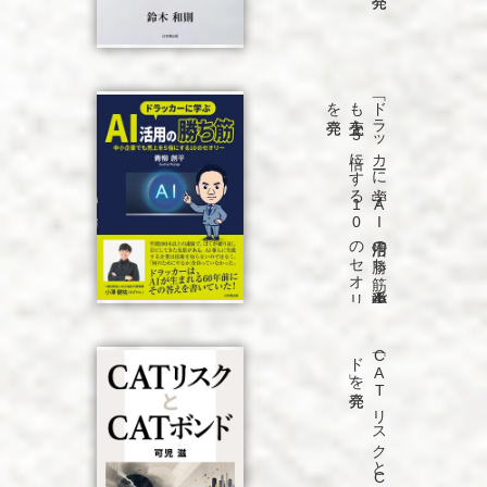
発売
「ド
ラ
ッ
カ
ーに
学ぶ
A
I
活用の
勝ち
筋
中小企業で
も
売上を
5
倍に
す
る
1
0
の
セ
オ
リ
ー」
を
発売
「C
A
T
リ
ス
ク
と
C
A
T
ボ
ン
ド
」を