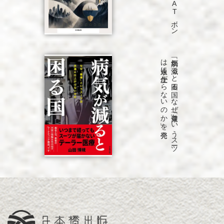
発売
「病気が
減る
と
困る
国
な
ぜ
「健康」と
い
う
ス
ーツ
は
永遠に
仕上が
ら
な
い
の
か
」を