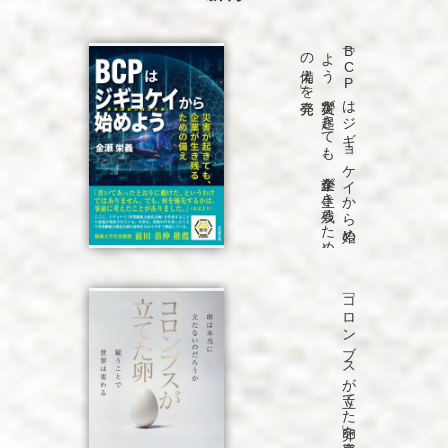
発売
「B
C
P
は
ジ
ギ
ョ
ケ
イ
か
ら
始め
よ
う
災害が
起き
て
も
、
企業が
生き
残る
た
め
の
備え
」を
「コロンブスが立てた卵」を発売