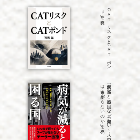
発売
「C
A
T
リ
ス
ク
と
C
A
T
ボ
ン
ド
」を
発売
「病気が
減る
と
困る
国
な
ぜ
「健康」と
い
う
ス
ーツ
は
永遠に
仕上が
ら
な
い
の
か
」を