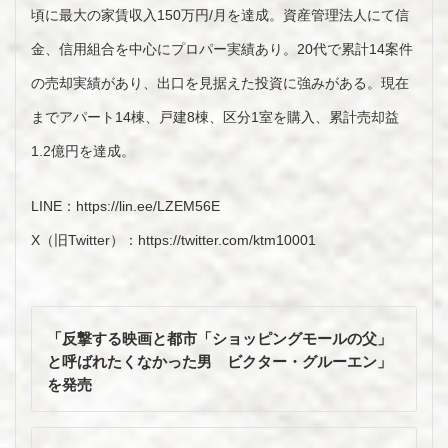
頃に最大の家賃収入150万円/月を達成。資産管理法人にて信
金、信用組合を中心にプロパー実績あり。20代で累計14案件
の売却実績があり、出口を見据えた投資に強みがある。現在
までアパート14棟、戸建8棟、区分1室を購入、累計売却益
1.2億円を達成。
LINE：https://lin.ee/LZEM56E
X（旧Twitter）：https://twitter.com/ktm10001
投
稿
「反撃する映画と都市「ショッピングモールの父」
ナ
と呼ばれたくなかった男 ビクター・グルーエン」
ビ
を発売
ゲ
ー