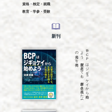
資格・検定・就職
教育・学参・受験
新刊
発売
「B
C
P
は
ジ
ギ
ョ
ケ
イ
か
ら
始め
よ
う
災害が
起き
て
も
、
企業が
生き
残る
た
め
の
備え
」を