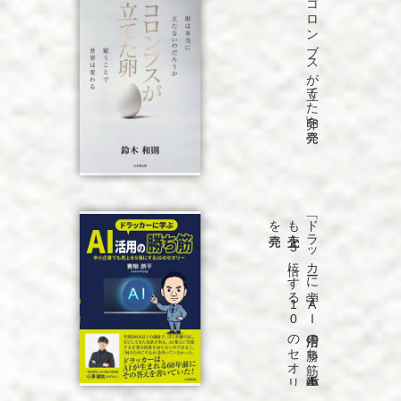
「コロンブスが立てた卵」を発売
発売
「ド
ラ
ッ
カ
ーに
学ぶ
A
I
活用の
勝ち
筋
中小企業で
も
売上を
5
倍に
す
る
1
0
の
セ
オ
リ
ー」
を