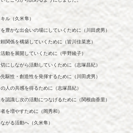
スキル（久米隼）
アを豊かな出会いの場にしていくために（川田虎男）
信頼関係を構築していくために（皆川佳菜恵）
て活動を展開していくために（甲野綾子）
大切にしながら活動していくために（志塚昌紀）
の先駆性・創造性を発揮するために（川田虎男）
くの人の共感を得るために（志塚昌紀）
果を認識し次の活動につなげるために（関根由香里）
解者を増やすために（岡秀和）
つながる活動へ（久米隼）