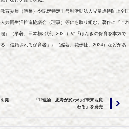
会教育委員（議長）や認定特定非営利活動法人児童虐待防止全
法人共同生活推進協議会（理事）等にも取り組む。著作に『こ
礎』（単著、日本橋出版、2021）や『ほんきの保育を本気で
る「信頼される保育者」』（編著、花伝社、2024）などがあ
」を発
「I2理論 思考が変われば未来も変
わる」を発売