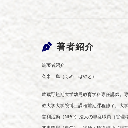
著者紹介
編著者紹介
久米 隼（くめ はやと）
武蔵野短期大学幼児教育学科専任講師。専
教大学大学院博士課程前期課程修了。大
営利活動（NPO）法人の専従職員（管理
関専門職（専任）、講師・指導補助（非