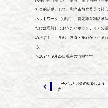
社会的活動として、和光市教育委員会社
ネットワーク（理事）、特定非営利活動
だけは理解しておきたいボランティアの基
めざす！－－笑顔・素直・挑戦から生まれ
る。
※2024年9月25日現在の情報です。
投
「子どもとお金の話をしよう
稿
売
ナ
ビ