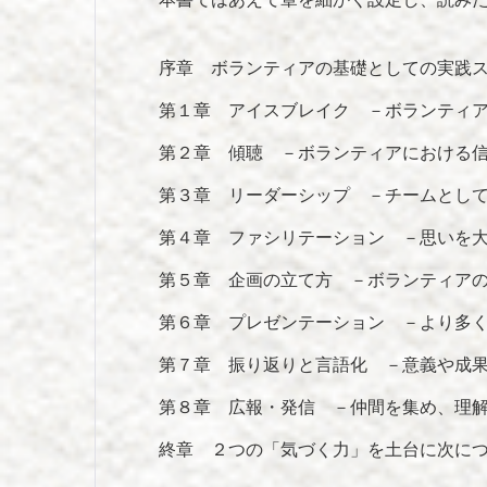
序章 ボランティアの基礎としての実践
第１章 アイスブレイク －ボランティ
第２章 傾聴 －ボランティアにおける
第３章 リーダーシップ －チームとし
第４章 ファシリテーション －思いを
第５章 企画の立て方 －ボランティア
第６章 プレゼンテーション －より多
第７章 振り返りと言語化 －意義や成
第８章 広報・発信 －仲間を集め、理
終章 ２つの「気づく力」を土台に次に