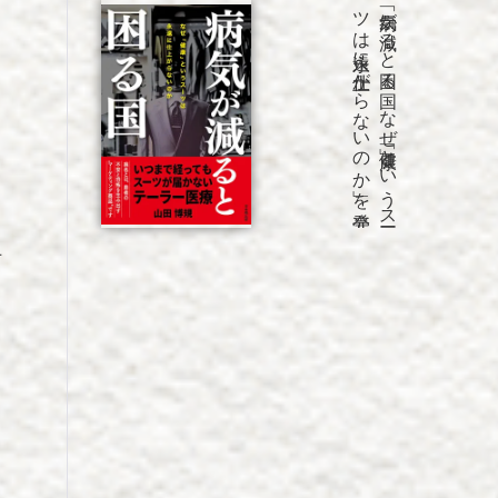
発売
「病気が
減る
と
困る
国
な
ぜ
「健康」と
い
う
ス
ー
ツ
は
永遠に
仕上が
ら
な
い
の
か
」を
手
さ