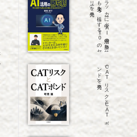
発売
「ド
ラ
ッ
カ
ーに
学ぶ
A
I
活用の
勝ち
筋
中小企業
で
も
売上を
5
倍に
す
る
1
0
の
セ
オ
リ
ー」を
、
。
本
げ
発売
「C
A
T
リ
ス
ク
と
C
A
T
ボ
ン
ド
」を
た