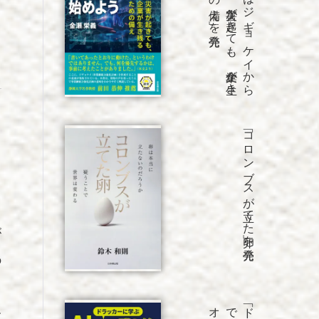
「B
C
P
は
ジ
ギ
ョ
ケ
イ
か
ら
始
め
よ
う
災害が
起き
て
も
、
企業が
生き
残
る
た
め
の
備え
」を
「コロンブスが立てた卵」を発売
が
の
す