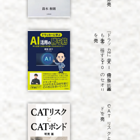
発売
「ド
ラ
ッ
カ
ーに
学ぶ
A
I
活用の
勝ち
筋
中小企業で
も
売上を
5
倍に
す
る
1
0
の
セ
オ
リ
ー」
を
発売
「C
A
T
リ
ス
ク
と
C
A
T
ボ
ン
ド
」を