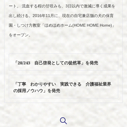
ート。 流血する程の甘咬みも、3日以内で激減に導く成果を
出し続ける。2016年11月に、現在の自宅兼店舗の犬の保育
園・しつけ方教室「ほめほめホーム(HOME HOME Home)」
をオープン。
投
稿
「28/243 自己啓発としての徒然草」を発売
ナ
ビ
ゲ
「丁寧 わかりやすい 実践できる 介護福祉業界
ー
の採用ノウハウ」を発売
シ
ョ
ン