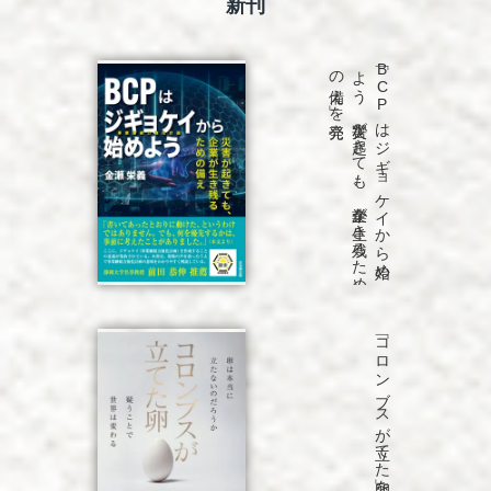
新刊
発売
「B
C
P
は
ジ
ギ
ョ
ケ
イ
か
ら
始め
よ
う
災害が
起き
て
も
、
企業が
生き
残る
た
め
の
備え
」を
「コロンブスが立てた卵」を発売