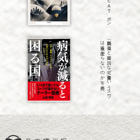
発売
「病気が
減る
と
困る
国
な
ぜ
「健康」と
い
う
ス
ーツ
は
永遠に
仕上が
ら
な
い
の
か
」を