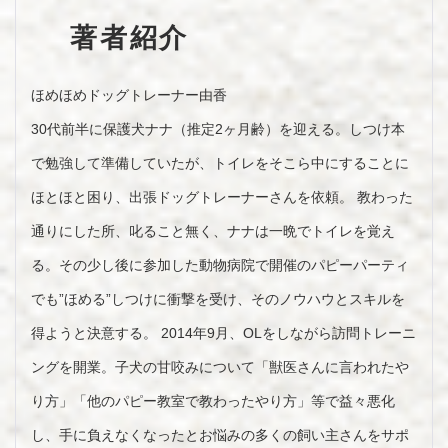
著者紹介
ほめほめドッグトレーナー由香
30代前半に保護犬ナナ（推定2ヶ月齢）を迎える。しつけ本
で勉強して準備していたが、トイレをそこら中にすることに
ほとほと困り、出張ドッグトレーナーさんを依頼。 教わった
通りにした所、叱ること無く、ナナは一晩でトイレを覚え
る。その少し後に参加した動物病院で開催のパピーパーティ
でも”ほめる”しつけに衝撃を受け、そのノウハウとスキルを
得ようと決意する。 2014年9月、OLをしながら訪問トレーニ
ングを開業。子犬の甘咬みについて「獣医さんに言われたや
り方」「他のパピー教室で教わったやり方」等で益々悪化
し、手に負えなくなったとお悩みの多くの飼い主さんをサポ