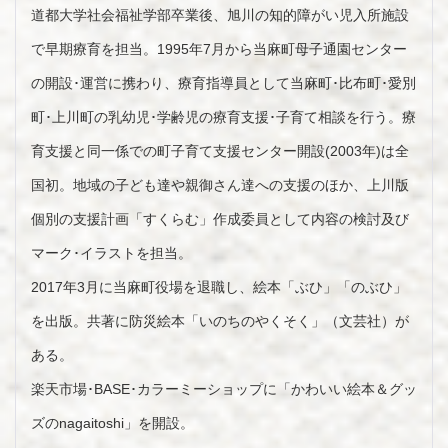
道都大学社会福祉学部卒業後、旭川の知的障がい児入所施設
で早期療育を担当。1995年7月から当麻町母子通園センター
の開設･運営に携わり、療育指導員として当麻町･比布町･愛別
町･上川町の乳幼児･学齢児の療育支援･子育て相談を行う。療
育支援と同一係での町子育て支援センター開設(2003年)は全
国初。地域の子ども達や親御さん達への支援のほか、上川版
個別の支援計画「すくらむ」作成委員として内容の検討及び
マーク･イラストを担当。
2017年3月に当麻町役場を退職し、絵本「ぶひ」「のぶひ」
を出版。共著に防災絵本「いのちのやくそく」（文芸社）が
ある。
楽天市場･BASE･カラーミーショップに「かわいい絵本＆グッ
ズのnagaitoshi」を開設。