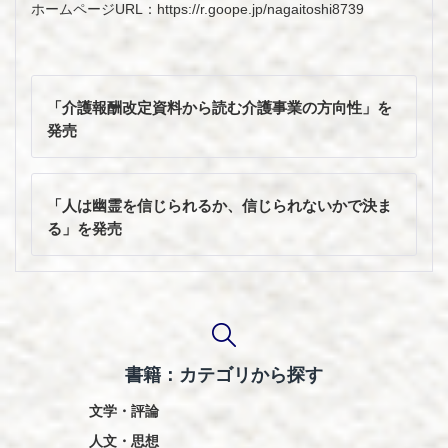
ホームページURL：https://r.goope.jp/nagaitoshi8739
投
稿
「介護報酬改定資料から読む介護事業の方向性」を
ナ
発売
ビ
ゲ
ー
「人は幽霊を信じられるか、信じられないかで決ま
シ
る」を発売
ョ
ン
書籍：カテゴリから探す
文学・評論
人文・思想