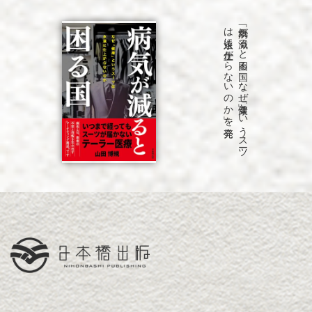
発売
「病気が
減る
と
困る
国
な
ぜ
「健康」と
い
う
ス
ーツ
は
永遠に
仕上が
ら
な
い
の
か
」を