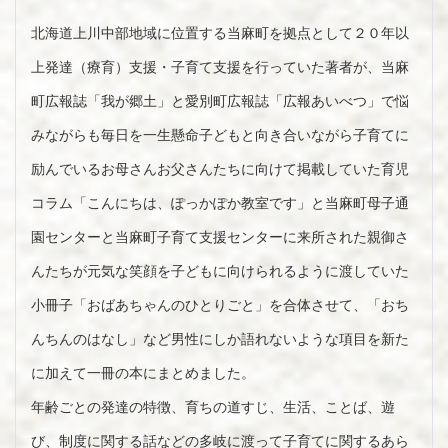
北海道上川中部地域に位置する当麻町を拠点として２０年以
上発達（療育）支援・子育て支援を行っていた著者が、当麻
町広報誌「我が郷土」と愛別町広報誌「広報あいべつ」で悩
みながらも毎日を一生懸命子どもと向き合いながら子育てに
励んでいるお母さんお父さんたちに向けて掲載していた育児
コラム「こんにちは、ぽっかぽか教室です」と当麻町母子通
園センターと当麻町子育て支援センターに来所された親御さ
んたちが元気な笑顔を子どもに向けられるように渡していた
小冊子「おばあちゃんのひとりごと」を合体させて、「おち
んちんのはなし」など男性にしか語れないような項目を新た
に加えて一冊の本にまとめました。
年齢ごとの発達の特徴、育ちの道すじ、生活、ことば、遊
び、制度に関する話などの多岐に渡って子育てに関するあら