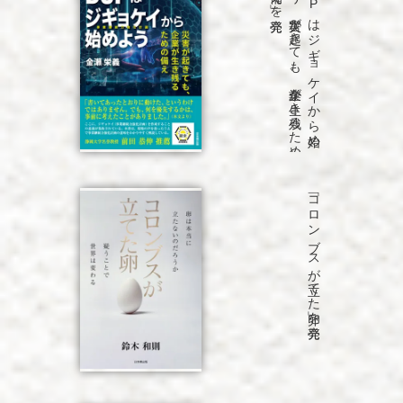
「B
C
P
は
ジ
ギ
ョ
ケ
イ
か
ら
始め
よ
う
災害が
起き
て
も
、
企業が
生き
残る
た
め
の
備え
」を
「コロンブスが立てた卵」を発売