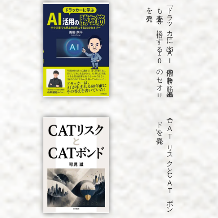
発売
「ド
ラ
ッ
カ
ーに
学ぶ
A
I
活用の
勝ち
筋
中小企業で
も
売上を
5
倍に
す
る
1
0
の
セ
オ
リ
ー」
を
発売
「C
A
T
リ
ス
ク
と
C
A
T
ボ
ン
ド
」を