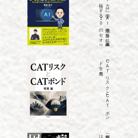
「ド
ラ
ッ
カ
ーに
学ぶ
A
I
活用の
勝ち
筋
中小企業で
も
売上を
5
倍に
す
る
1
0
の
セ
オ
リ
ー」
を
発売
「C
A
T
リ
ス
ク
と
C
A
T
ボ
ン
ド
」を