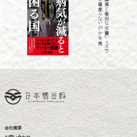
発売
「病気が
減る
と
困る
国
な
ぜ
「健康」と
い
う
ス
ーツ
は
永遠に
仕上が
ら
な
い
の
か
」を
会社概要
お問い合わせ