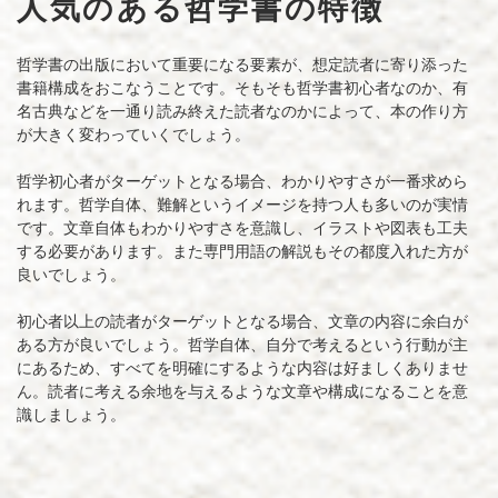
人気のある哲学書の特徴
哲学書の出版において重要になる要素が、想定読者に寄り添った
書籍構成をおこなうことです。そもそも哲学書初心者なのか、有
名古典などを一通り読み終えた読者なのかによって、本の作り方
が大きく変わっていくでしょう。
哲学初心者がターゲットとなる場合、わかりやすさが一番求めら
れます。哲学自体、難解というイメージを持つ人も多いのが実情
です。文章自体もわかりやすさを意識し、イラストや図表も工夫
する必要があります。また専門用語の解説もその都度入れた方が
良いでしょう。
初心者以上の読者がターゲットとなる場合、文章の内容に余白が
ある方が良いでしょう。哲学自体、自分で考えるという行動が主
にあるため、すべてを明確にするような内容は好ましくありませ
ん。読者に考える余地を与えるような文章や構成になることを意
識しましょう。