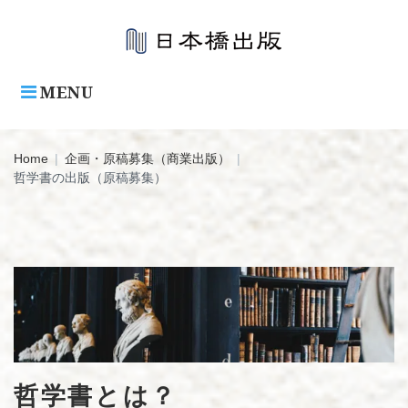
Skip
to
content
MENU
Home
|
企画・原稿募集（商業出版）
|
哲学書の出版（原稿募集）
哲
学
書
の
出
哲学書とは？
版