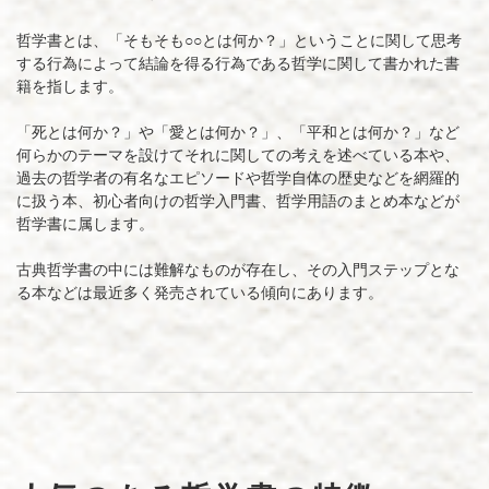
（原
哲学書とは、「そもそも○○とは何か？」ということに関して思考
稿
する行為によって結論を得る行為である哲学に関して書かれた書
籍を指します。
募
集）
「死とは何か？」や「愛とは何か？」、「平和とは何か？」など
何らかのテーマを設けてそれに関しての考えを述べている本や、
過去の哲学者の有名なエピソードや哲学自体の歴史などを網羅的
に扱う本、初心者向けの哲学入門書、哲学用語のまとめ本などが
哲学書に属します。
古典哲学書の中には難解なものが存在し、その入門ステップとな
る本などは最近多く発売されている傾向にあります。