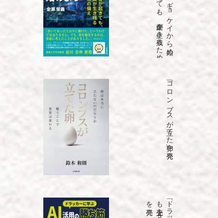
「B
C
P
は
ジ
ギ
ョ
ケ
イ
か
ら
始め
よ
う
災害が
起き
て
も
、
企業が
生き
残る
た
め
の
備え
」を
「コロンブスが立てた卵」を発売
発売