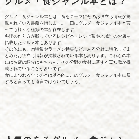
グルメ・食ジャンル本とは？
ン
ル
グルメ・食ジャンル本とは、食をテーマにそのお役立ち情報が掲
載されている書籍を指します。一口にグルメ・食ジャンル本と言
の
っても様々な種類の本が存在します。
出
料理の作り方が載っているレシピ本・レシピ集や地域別のお店を
掲載したグルメ本もあります。
版
その他にも、肉特集やラーメン特集など、ある分野に特化してま
とめたお役立ち情報が掲載されている本もあります。これらの本
（原
にはお店の紹介はもちろん、その分野の食材に関する豆知識が掲
稿
載されていることが多いです。
食にまつわる全ての本は基本的にこのグルメ・食ジャンル本に属
募
すると言っても過言ではないでしょう。
集）