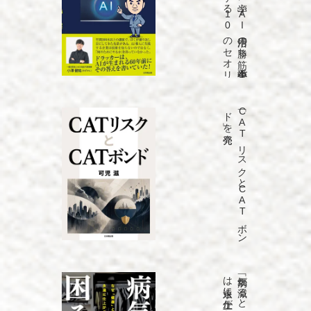
「ド
ラ
ッ
カ
ーに
学ぶ
A
I
活用の
勝ち
筋
中小企業で
も
売上を
5
倍に
す
る
1
0
の
セ
オ
リ
ー」
を
発売
「C
A
T
リ
ス
ク
と
C
A
T
ボ
ン
ド
」を