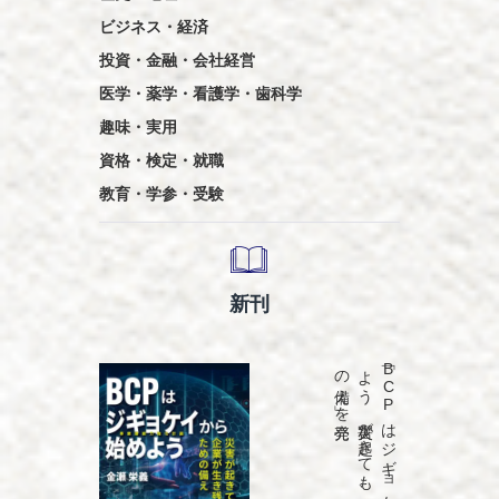
ビジネス・経済
投資・金融・会社経営
医学・薬学・看護学・歯科学
趣味・実用
資格・検定・就職
教育・学参・受験
新刊
発売
「B
C
P
は
ジ
ギ
ョ
ケ
イ
か
ら
始め
よ
う
災害が
起き
て
も
、
企業が
生き
残る
た
め
の
備え
」を