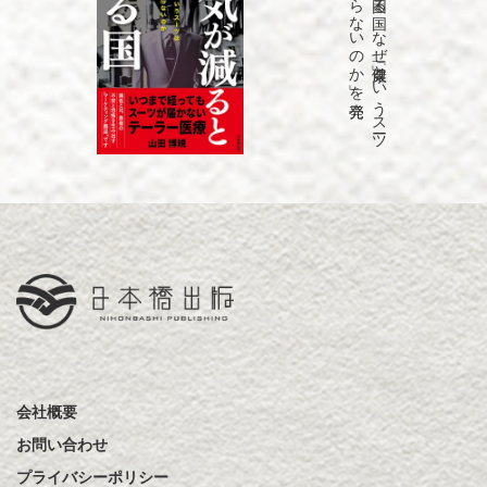
発売
「病気が
減る
と
困る
国
な
ぜ
「健康」と
い
う
ス
ーツ
は
永遠に
仕上が
ら
な
い
の
か
」を
会社概要
お問い合わせ
プライバシーポリシー