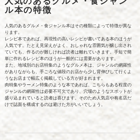
人気のあるグルメ・食ジャン
ル本の特徴
人気のあるグルメ・食ジャンル本はその種類によって特徴が異な
ります。
レシピ本であれば、再現性の高いレシピが書いてある本のほうが
人気です。たとえ見栄えがよく、おしゃれな雰囲気が醸し出され
ていても、作るのが難しければ読者は離れていきます。手短で簡
単に作れるレシピ本のほうが一般的には需要があります。
また、地域別のお店特集のようなグルメ本は、ジャンルの網羅性
がありながらも、手ごろな値段のお店から少し背伸びして行くよ
うなお店まで幅広く掲載している方が好まれます。
肉特集やラーメン特集のような本であれば、こちらもある程度の
ジャンルの網羅性は必要不可欠であり、穴場のようなスポットが
盛り込まれていると読者は喜びます。そのため人気店や有名店だ
けで誌面を構成するのは避けた方がいいでしょう。