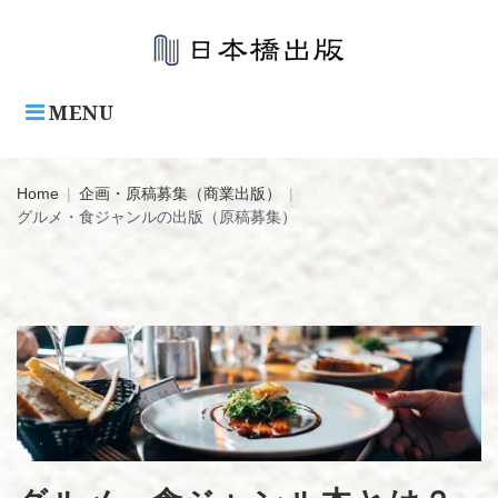
Skip
to
content
MENU
Home
|
企画・原稿募集（商業出版）
|
グルメ・食ジャンルの出版（原稿募集）
グ
ル
メ・
食
ジ
ャ