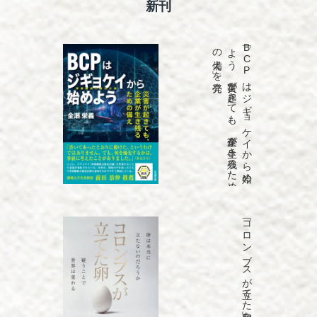
新刊
発売
「B
C
P
は
ジ
ギ
ョ
ケ
イ
か
ら
始め
よ
う
災害が
起き
て
も
、
企業が
生き
残る
た
め
の
備え
」を
「コロンブスが立てた卵」を発売