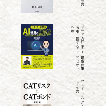
発売
「ド
ラ
ッ
カ
ーに
学ぶ
A
I
活用の
勝ち
筋
中小企業で
も
売上を
5
倍に
す
る
1
0
の
セ
オ
リ
ー」
を
発売
「C
A
T
リ
ス
ク
と
C
A
T
ボ
ン
ド
」を