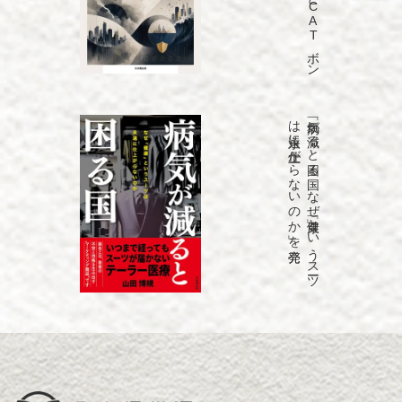
発売
「病気が
減る
と
困る
国
な
ぜ
「健康」と
い
う
ス
ーツ
は
永遠に
仕上が
ら
な
い
の
か
」を