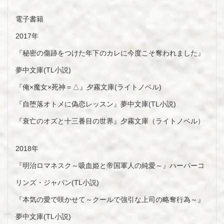
電子書籍
2017年
『秘密の傷跡をつけた年下のカレに今度こそ奪われました』
夢中文庫(TL小説)
『俺×魔女×死神＝△』夕霧文庫(ライトノベル)
『自堕落オトメに偽恋レッスン』夢中文庫(TL小説)
『衰亡のオズと十三番目の世界』夕霧文庫（ライトノベル）
2018年
『明治ロマネスク～吸血姫と帝国軍人の純愛～』ハーパーコ
リンズ・ジャパン(TL小説)
『本気の愛で咲かせて～クールで強引な上司の略奪行為～』
夢中文庫(TL小説)