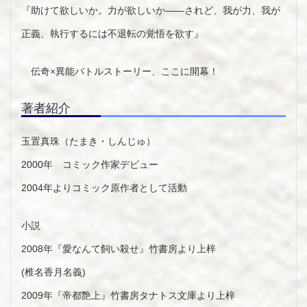
『助けて欲しいか。力が欲しいか――されど、我が力、我が
正義、執行するには不退転の覚悟を欲す』
伝奇×異能バトルストーリー、ここに開幕！
著者紹介
玉置真珠（たまき・しんじゅ）
2000年 コミック作家デビュー
2004年よりコミック原作者として活動
小説
2008年『愛なんて飼い殺せ』竹書房より上梓
(椎名香月名義)
2009年『帝都艶上』竹書房タナトス文庫より上梓