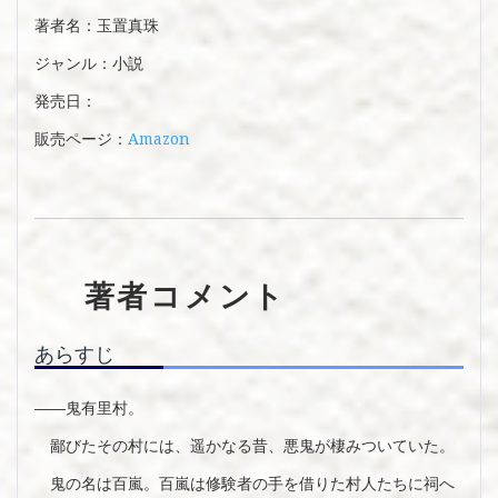
著者名：玉置真珠
ジャンル：小説
発売日：
Amazon
販売ページ：
著者コメント
あらすじ
――鬼有里村。
鄙びたその村には、遥かなる昔、悪鬼が棲みついていた。
鬼の名は百嵐。百嵐は修験者の手を借りた村人たちに祠へ