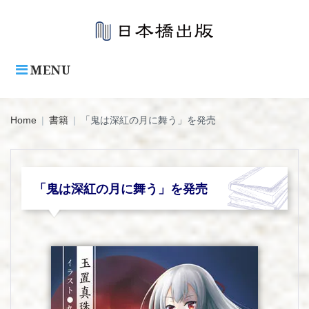
Skip
to
content
MENU
Home
|
書籍
|
「鬼は深紅の月に舞う」を発売
「鬼は深紅の月に舞う」を発売