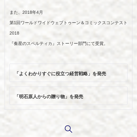
また、2018年4月
第1回ワールドワイドウェブトゥーン＆コミックスコンテスト
2018
『奏星のスペルティカ』ストーリー部門にて受賞。
投
稿
「よくわかりすぐに役立つ経営戦略」を発売
ナ
ビ
ゲ
「明石原人からの贈り物」を発売
ー
シ
ョ
ン