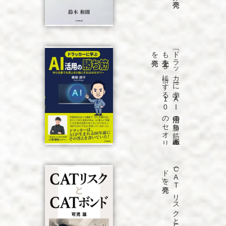
発売
「ド
ラ
ッ
カ
ーに
学ぶ
A
I
活用の
勝ち
筋
中小企業で
も
売上を
5
倍に
す
る
1
0
の
セ
オ
リ
ー」
を
発売
「C
A
T
リ
ス
ク
と
C
A
T
ボ
ン
ド
」を