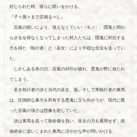
封じられた時、彼らに呪いをかける。
『子々孫々まで災禍るべし』
百嵐の呪いにより、視えなくていい〈モノ〉、隠鬼と関わ
らざるを得なくなってしまった村人たちは、隠鬼に対抗する
力を得た〈執行者〉と〈巫女〉により平穏な生活を送ってい
た。
しかしある冬の日、百嵐の封印が破れ、悪鬼が野に放たれ
てしまう。
若き執行者の渉と当代の巫女、葵。そして準執行者の東馬
は、圧倒的な暴力を所有する悪鬼に立ち向かうが、現代に甦
った百嵐の強さは想像を絶していた。
渉は東馬を庇って致命傷を負い、巫女の力も通用せず、絶
体絶命に追いこまれた東馬に涼やかな声が問いかける。