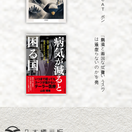
発売
「病気が
減る
と
困る
国
な
ぜ
「健康」と
い
う
ス
ーツ
は
永遠に
仕上が
ら
な
い
の
か
」を