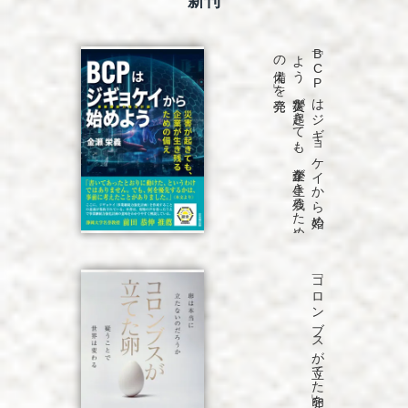
発売
「B
C
P
は
ジ
ギ
ョ
ケ
イ
か
ら
始め
よ
う
災害が
起き
て
も
、
企業が
生き
残る
た
め
の
備え
」を
「コロンブスが立てた卵」を発売