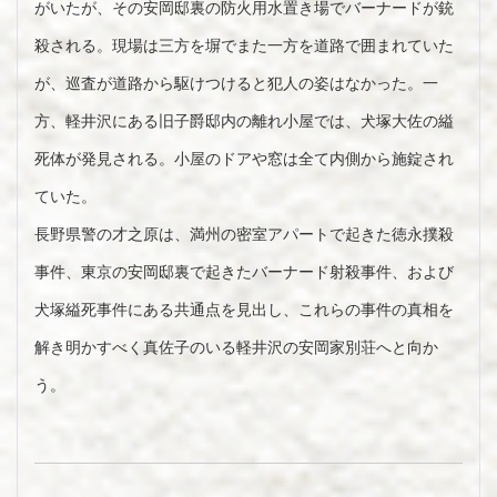
がいたが、その安岡邸裏の防火用水置き場でバーナードが銃
殺される。現場は三方を塀でまた一方を道路で囲まれていた
が、巡査が道路から駆けつけると犯人の姿はなかった。一
方、軽井沢にある旧子爵邸内の離れ小屋では、犬塚大佐の縊
死体が発見される。小屋のドアや窓は全て内側から施錠され
ていた。
長野県警の才之原は、満州の密室アパートで起きた徳永撲殺
事件、東京の安岡邸裏で起きたバーナード射殺事件、および
犬塚縊死事件にある共通点を見出し、これらの事件の真相を
解き明かすべく真佐子のいる軽井沢の安岡家別荘へと向か
う。