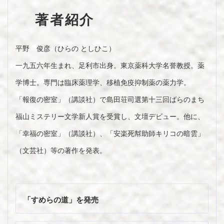
著者紹介
平野 俊彦（ひらの としひこ）
一九五六年生まれ、足利市出身。東京薬科大学名誉教授。薬
学博士。専門は臨床薬理学、移植免疫抑制薬の薬力学。
「報復の密室」（講談社）で島田荘司選第十三回ばらのまち
福山ミステリー文学新人賞を受賞し、文壇デビュー。他に、
「幸福の密室」（講談社）、「安楽死幇助師キリコの暗雲」
（文芸社）等の著作を発表。
投
稿
「すめらの道」を発売
ナ
ビ