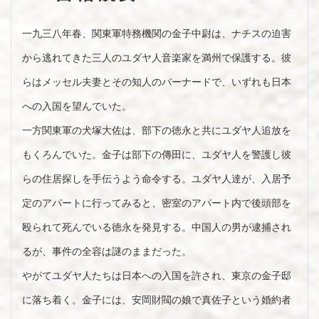
一九三八年春、関東軍特務機関の金子中尉は、ナチスの迫害
から逃れてきた三人のユダヤ人音楽家を満州で保護する。彼
らはメッセル夫妻とその知人のバーナードで、いずれも日本
への入国を望んでいた。
一方関東軍の犬塚大佐は、部下の徳永と共にユダヤ人追放を
もくろんでいた。金子は部下の傳田に、ユダヤ人を警護し彼
らの住居探しを手伝うよう命令する。ユダヤ人達が、入居予
定のアパートに行ってみると、密室のアパート内で後頭部を
殴られて死んでいる徳永を発見する。中国人の男が逮捕され
るが、事件の全容は謎のままだった。
やがてユダヤ人たちは日本への入国を許され、東京の金子邸
に落ち着く。金子には、安岡財閥の娘で真佐子という婚約者