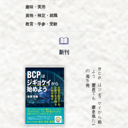
趣味・実用
資格・検定・就職
教育・学参・受験
新刊
発売
「B
C
P
は
ジ
ギ
ョ
ケ
イ
か
ら
始め
よ
う
災害が
起き
て
も
、
企業が
生き
残る
た
め
の
備え
」を