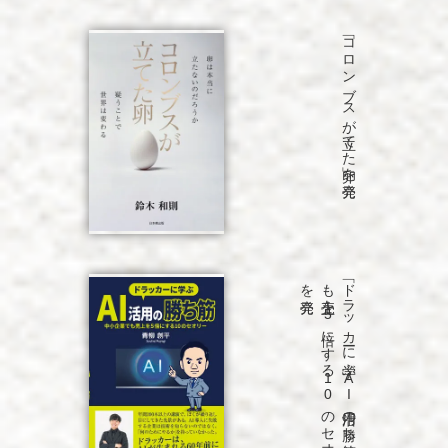
「コロンブスが立てた卵」を発売
発売
「ド
ラ
ッ
カ
ーに
学ぶ
A
I
活用の
勝ち
筋
中小企業で
も
売上を
5
倍に
す
る
1
0
の
セ
オ
リ
ー」
を