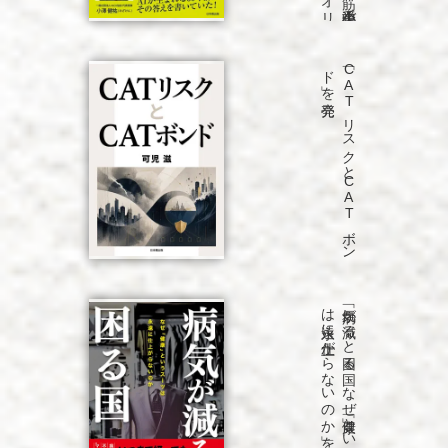
発売
「C
A
T
リ
ス
ク
と
C
A
T
ボ
ン
ド
」を
発売
「病気が
減る
と
困る
国
な
ぜ
「健康」と
い
う
ス
ーツ
は
永遠に
仕上が
ら
な
い
の
か
」を