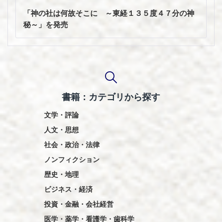
ゲ
「神の社は何故そこに ～東経１３５度４７分の神
ー
秘～」を発売
シ
ョ
ン
書籍：カテゴリから探す
文学・評論
人文・思想
社会・政治・法律
ノンフィクション
歴史・地理
ビジネス・経済
投資・金融・会社経営
医学・薬学・看護学・歯科学