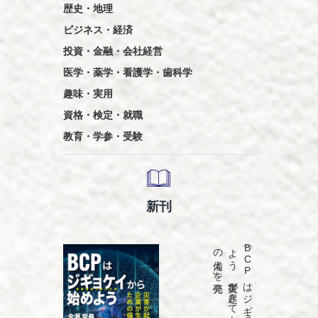
歴史・地理
ビジネス・経済
投資・金融・会社経営
医学・薬学・看護学・歯科学
趣味・実用
資格・検定・就職
教育・学参・受験
新刊
発売
「B
C
P
は
ジ
ギ
ョ
ケ
イ
か
ら
始め
よ
う
災害が
起き
て
も
、
企業が
生き
残る
た
め
の
備え
」を