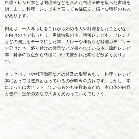
料理・レシピ本とは調理法などを含めた料理全般を扱った書籍を
の
指します。料理・レシピ本と言っても幅広く、様々な種類のもの
出
があります。
版
例えば、一人暮らしをこれから始める人や料理をしたことがない
人向けの本であったり、男飯特集の本、時短レシピ本、フレンチ
（原
などの国別をテーマにした本、カレーや和食など料理カテゴリー
稿
で分けた本、盛り付けの極意などが書かれている本、節約レシピ
本、科学の観点から料理について書かれた本など数多くありま
募
す。
集）
クックパッドや料理動画などの普及の影響もあり、料理・レシピ
本にとっては逆風となっているのが昨今の流れです。しかし、本
によっては大ヒットしているものも多数あるため、本自体の内容
と告知・宣伝の方法で大きく変わっていくでしょう。