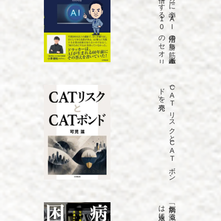
「ド
ラ
ッ
カ
ーに
学ぶ
A
I
活用の
勝ち
筋
中小企業で
も
売上を
5
倍に
す
る
1
0
の
セ
オ
リ
ー」
を
発売
「C
A
T
リ
ス
ク
と
C
A
T
ボ
ン
ド
」を