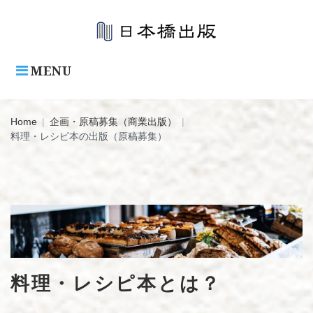
Skip
to
content
MENU
Home
|
企画・原稿募集（商業出版）
|
料理・レシピ本の出版（原稿募集）
料
理・
レ
シ
料理・レシピ本とは？
ピ
本