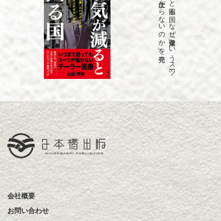
発売
「病気が
減る
と
困る
国
な
ぜ
「健康」と
い
う
ス
ーツ
は
永遠に
仕上が
ら
な
い
の
か
」を
会社概要
お問い合わせ